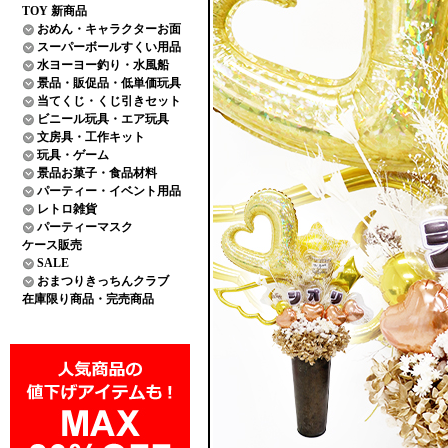
TOY 新商品
おめん・キャラクターお面
スーパーボールすくい用品
水ヨーヨー釣り・水風船
景品・販促品・低単価玩具
当てくじ・くじ引きセット
ビニール玩具・エア玩具
文房具・工作キット
玩具・ゲーム
景品お菓子・食品材料
パーティー・イベント用品
レトロ雑貨
パーティーマスク
ケース販売
SALE
おまつりきっちんクラブ
在庫限り商品・完売商品