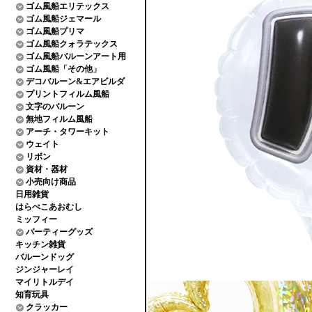
ゴム風船エリテックス
ゴム風船ジェマール
ゴム風船プリマ
ゴム風船クォラテックス
ゴム風船バルーンアート用
ゴム風船「その他」
デコバルーン&エアビルダ
プリントフィルム風船
文字のバルーン
無地フィルム風船
アーチ・タワーキット
ウェイト
リボン
資材・器材
小売向け商品
日用雑貨
はらぺこあおむし
ミッフィー
パーティーグッズ
キッチン雑貨
バルーンドッグ
ジンジャーレイ
マイリトルデイ
知育玩具
クラッカー