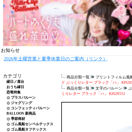
お知らせ
2026年土曜営業と夏季休業日のご案内（リンク）
カテゴリ
商品分類一覧
プリントフィルム風
縁日ノ屋台
ド ぷっくりレター ブラック「ハ」 KIS285
おうち縁日
商品分類一覧
文字のバルーン
ぷ
恐竜特集
くりレター ブラック「ハ」 KIS28552
プラスバルーン
ジャグリング
コンフェッティバルーン
BALLOON 新商品
季節商材
ゴム風船センペルテックス
ゴム風船タフテックス