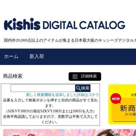
国内外20,000点以上のアイテムが集まる日本最大級のキッシーズデジタル
ホーム
新入荷
商品検索
詳細検索
新しく検索機能を追加しました詳細はコチラ
品番を入力して検索ボタンを押すと目的の商品がすぐ見れ
ます。
（SZKVY10031の場合SZKVY10031または10031を入力）
全角半角認識しておりますので、英数字は半角で入力して
ください。