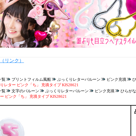
内（リンク）
一覧
プリントフィルム風船
ぷっくりレターバルーン
ピンク充填
レター ピンク「ち」 充填タイプ KIS28621
一覧
文字のバルーン
ぷっくりレターバルーン
ピンク充填
ひらが
 ピンク「ち」 充填タイプ KIS28621