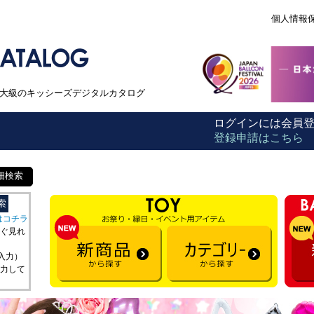
個人情報
本最大級のキッシーズデジタルカタログ
ログインには会員
登録申請はこちら
細検索
はコチラ
ぐ見れ
を入力）
力して