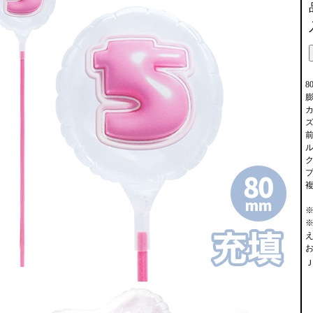
8
膨
ズ
Ｊ