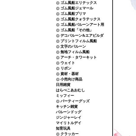
ゴム風船エリテックス
ゴム風船ジェマール
ゴム風船プリマ
ゴム風船クォラテックス
ゴム風船バルーンアート用
ゴム風船「その他」
デコバルーン&エアビルダ
プリントフィルム風船
文字のバルーン
無地フィルム風船
アーチ・タワーキット
ウェイト
リボン
資材・器材
小売向け商品
日用雑貨
はらぺこあおむし
ミッフィー
パーティーグッズ
キッチン雑貨
バルーンドッグ
ジンジャーレイ
マイリトルデイ
知育玩具
クラッカー