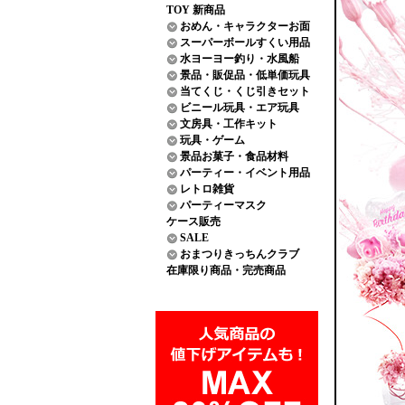
TOY 新商品
おめん・キャラクターお面
スーパーボールすくい用品
水ヨーヨー釣り・水風船
景品・販促品・低単価玩具
当てくじ・くじ引きセット
ビニール玩具・エア玩具
文房具・工作キット
玩具・ゲーム
景品お菓子・食品材料
パーティー・イベント用品
レトロ雑貨
パーティーマスク
ケース販売
SALE
おまつりきっちんクラブ
在庫限り商品・完売商品