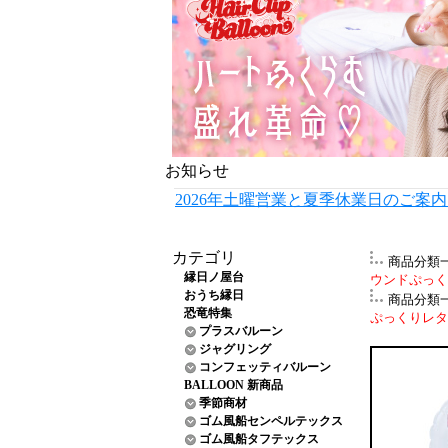
お知らせ
2026年土曜営業と夏季休業日のご案
カテゴリ
商品分類
縁日ノ屋台
ウンドぷっくり
おうち縁日
商品分類
恐竜特集
ぷっくりレター
プラスバルーン
ジャグリング
コンフェッティバルーン
BALLOON 新商品
季節商材
ゴム風船センペルテックス
ゴム風船タフテックス