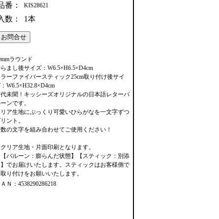
品番：
KIS28621
入数：
1本
0mmラウンド
らまし後サイズ：W6.5×H6.5×D4cm
カラーファイバースティック25cm取り付け後サイ
：W6.5×H32.8×D4cm
前代未聞！キッシーズオリジナルの日本語レターバ
ルーンです。
クリア生地にぷっくり可愛いひらがなを一文字ずつ
プリント。
複数の文字を組み合わせてご使用ください！
※クリア生地・片面印刷となります。
※【バルーン：膨らんだ状態】【スティック：別添
え】でお届けいたします。スティックはお客様側で
お取り付けをお願いいたします。
ＡＮ：4538290286218