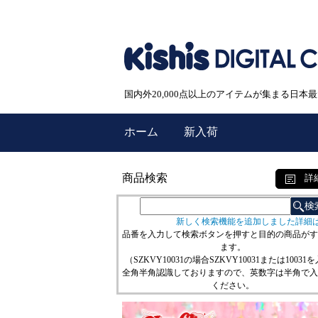
国内外20,000点以上のアイテムが集まる日
ホーム
新入荷
商品検索
詳
新しく検索機能を追加しました詳細
品番を入力して検索ボタンを押すと目的の商品がす
ます。
（SZKVY10031の場合SZKVY10031または10031
全角半角認識しておりますので、英数字は半角で入
ください。