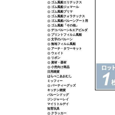
ゴム風船エリテックス
ゴム風船ジェマール
ゴム風船プリマ
ゴム風船クォラテックス
ゴム風船バルーンアート用
ゴム風船「その他」
デコバルーン&エアビルダ
プリントフィルム風船
文字のバルーン
無地フィルム風船
アーチ・タワーキット
ウェイト
リボン
資材・器材
小売向け商品
日用雑貨
はらぺこあおむし
ミッフィー
パーティーグッズ
キッチン雑貨
バルーンドッグ
ジンジャーレイ
マイリトルデイ
知育玩具
クラッカー