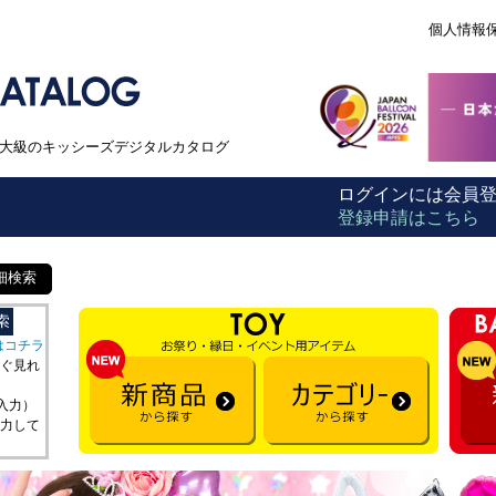
個人情報
本最大級のキッシーズデジタルカタログ
ログインには会員
登録申請はこちら
細検索
はコチラ
ぐ見れ
を入力）
力して