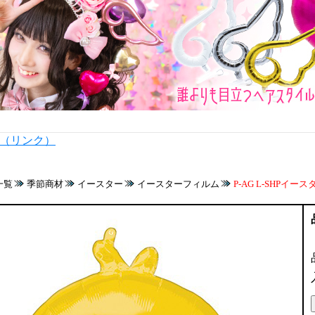
内（リンク）
一覧
季節商材
イースター
イースターフィルム
P-AG L-SHPイース