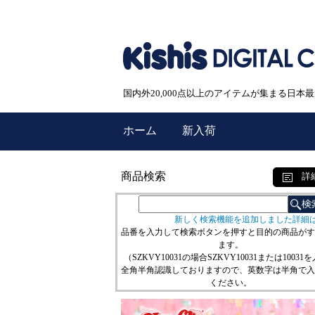
国内外20,000点以上のアイテムが集まる日
ホーム
新入荷
商品検索
詳
新しく検索機能を追加しました詳細
品番を入力して検索ボタンを押すと目的の商品がす
ます。
（SZKVY10031の場合SZKVY10031または10031
全角半角認識しておりますので、英数字は半角で入
ください。