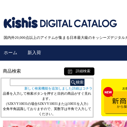
国内外20,000点以上のアイテムが集まる日本最大級のキッシーズデジタル
ホーム
新入荷
商品検索
詳細検索
新しく検索機能を追加しました詳細はコチラ
品番を入力して検索ボタンを押すと目的の商品がすぐ見れ
ます。
（SZKVY10031の場合SZKVY10031または10031を入力）
全角半角認識しておりますので、英数字は半角で入力して
ください。