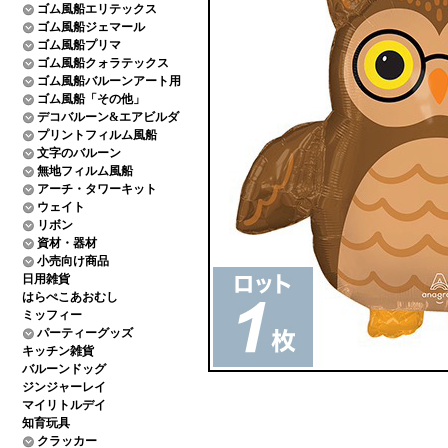
ゴム風船エリテックス
ゴム風船ジェマール
ゴム風船プリマ
ゴム風船クォラテックス
ゴム風船バルーンアート用
ゴム風船「その他」
デコバルーン&エアビルダ
プリントフィルム風船
文字のバルーン
無地フィルム風船
アーチ・タワーキット
ウェイト
リボン
資材・器材
小売向け商品
日用雑貨
はらぺこあおむし
ミッフィー
パーティーグッズ
キッチン雑貨
バルーンドッグ
ジンジャーレイ
マイリトルデイ
知育玩具
クラッカー