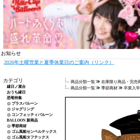
お知らせ
2026年土曜営業と夏季休業日のご案内（リンク）
カテゴリ
商品分類一覧
在庫限り商品・完売
縁日ノ屋台
商品分類一覧
季節商材
卒業入学
おうち縁日
恐竜特集
プラスバルーン
ジャグリング
コンフェッティバルーン
BALLOON 新商品
季節商材
ゴム風船センペルテックス
ゴム風船タフテックス