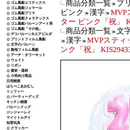
商品分類一覧
プ
ゴム風船エリテックス
ゴム風船ジェマール
ピンク
漢字
MV
ゴム風船プリマ
ゴム風船クォラテックス
ター ピンク「祝」 KI
ゴム風船バルーンアート用
ゴム風船「その他」
商品分類一覧
文
デコバルーン&エアビルダ
漢字
MVPスティ
プリントフィルム風船
文字のバルーン
ンク「祝」 KIS2943
無地フィルム風船
アーチ・タワーキット
ウェイト
リボン
資材・器材
小売向け商品
日用雑貨
はらぺこあおむし
ミッフィー
パーティーグッズ
キッチン雑貨
バルーンドッグ
ジンジャーレイ
マイリトルデイ
知育玩具
クラッカー