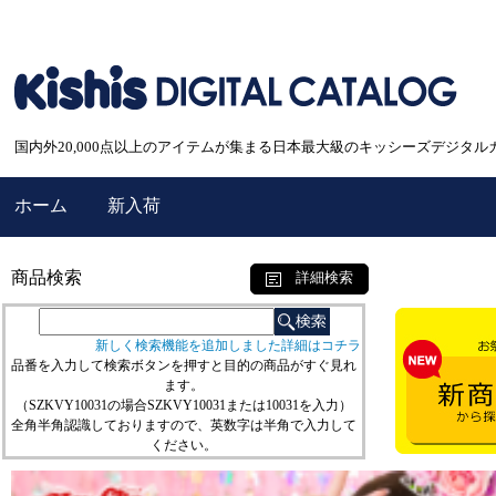
国内外20,000点以上のアイテムが集まる日本最大級のキッシーズデジタル
ホーム
新入荷
商品検索
詳細検索
新しく検索機能を追加しました詳細はコチラ
品番を入力して検索ボタンを押すと目的の商品がすぐ見れ
ます。
（SZKVY10031の場合SZKVY10031または10031を入力）
全角半角認識しておりますので、英数字は半角で入力して
ください。