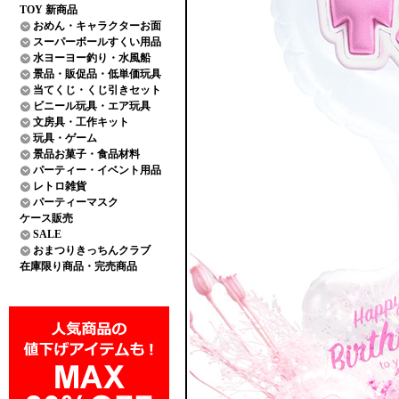
TOY 新商品
おめん・キャラクターお面
スーパーボールすくい用品
水ヨーヨー釣り・水風船
景品・販促品・低単価玩具
当てくじ・くじ引きセット
ビニール玩具・エア玩具
文房具・工作キット
玩具・ゲーム
景品お菓子・食品材料
パーティー・イベント用品
レトロ雑貨
パーティーマスク
ケース販売
SALE
おまつりきっちんクラブ
在庫限り商品・完売商品