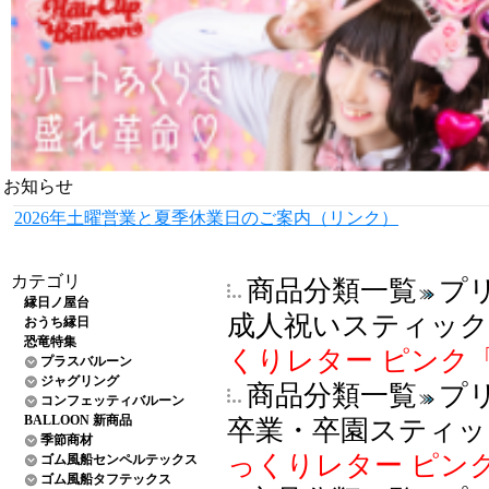
お知らせ
2026年土曜営業と夏季休業日のご案内（リンク）
カテゴリ
商品分類一覧
プ
縁日ノ屋台
成人祝いスティック
おうち縁日
恐竜特集
くりレター ピンク「祝」
プラスバルーン
ジャグリング
商品分類一覧
プ
コンフェッティバルーン
BALLOON 新商品
卒業・卒園スティッ
季節商材
っくりレター ピンク「
ゴム風船センペルテックス
ゴム風船タフテックス