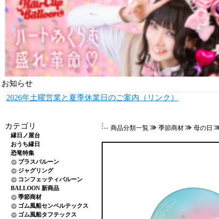
お知らせ
2026年土曜営業と夏季休業日のご案内（リンク）
カテゴリ
商品分類一覧
季節商材
母の日
縁日ノ屋台
おうち縁日
恐竜特集
プラスバルーン
ジャグリング
コンフェッティバルーン
BALLOON 新商品
季節商材
ゴム風船センペルテックス
ゴム風船タフテックス