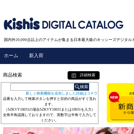
国内外20,000点以上のアイテムが集まる日本最大級のキッシーズデジタル
ホーム
新入荷
商品検索
詳細検索
新しく検索機能を追加しました詳細はコチラ
品番を入力して検索ボタンを押すと目的の商品がすぐ見れ
ます。
（SZKVY10031の場合SZKVY10031または10031を入力）
全角半角認識しておりますので、英数字は半角で入力して
ください。