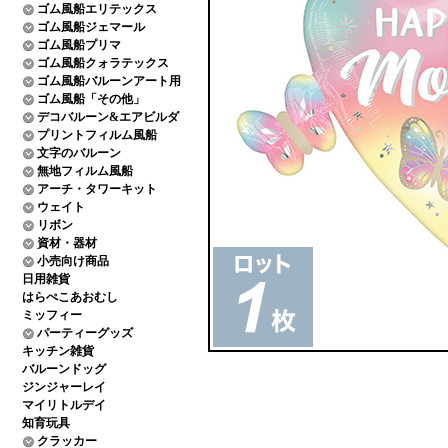
ゴム風船エリテックス
ゴム風船ジェマール
ゴム風船プリマ
ゴム風船クォラテックス
ゴム風船バルーンアート用
ゴム風船「その他」
デコバルーン&エアビルダ
プリントフィルム風船
文字のバルーン
無地フィルム風船
アーチ・タワーキット
ウェイト
リボン
資材・器材
小売向け商品
日用雑貨
はらぺこあおむし
ミッフィー
パーティーグッズ
キッチン雑貨
バルーンドッグ
ジンジャーレイ
マイリトルデイ
知育玩具
クラッカー