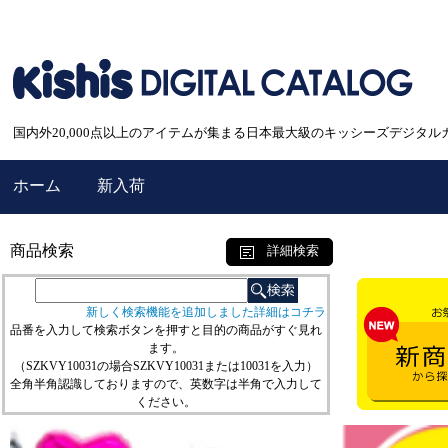
国内外20,000点以上のアイテムが集まる日本最大級のキッシーズデジタル
ホーム
新入荷
商品検索
詳細検索
新しく検索機能を追加しました詳細はコチラ
品番を入力して検索ボタンを押すと目的の商品がすぐ見れ
ます。
（SZKVY10031の場合SZKVY10031または10031を入力）
全角半角認識しておりますので、英数字は半角で入力して
ください。