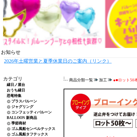
お知らせ
2026年土曜営業と夏季休業日のご案内（リンク）
カテゴリ
商品分類一覧
加工
●■ロット50
縁日ノ屋台
おうち縁日
恐竜特集
プラスバルーン
ジャグリング
コンフェッティバルーン
BALLOON 新商品
季節商材
ゴム風船センペルテックス
ゴム風船タフテックス