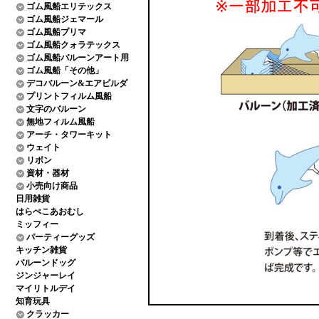
ゴム風船エリテックス
ゴム風船ジェマール
ゴム風船プリマ
ゴム風船クォラテックス
ゴム風船バルーンアート用
ゴム風船「その他」
デコバルーン&エアビルダ
プリントフィルム風船
文字のバルーン
無地フィルム風船
アーチ・タワーキット
ウェイト
リボン
資材・器材
小売向け商品
日用雑貨
はらぺこあおむし
ミッフィー
パーティーグッズ
キッチン雑貨
バルーンドッグ
ジンジャーレイ
マイリトルデイ
知育玩具
クラッカー