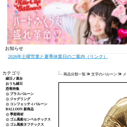
お知らせ
2026年土曜営業と夏季休業日のご案内（リンク）
カテゴリ
商品分類一覧
文字のバルーン
メ
縁日ノ屋台
おうち縁日
恐竜特集
プラスバルーン
ジャグリング
コンフェッティバルーン
BALLOON 新商品
季節商材
ゴム風船センペルテックス
ゴム風船タフテックス