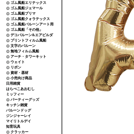
ゴム風船エリテックス
ゴム風船ジェマール
ゴム風船プリマ
ゴム風船クォラテックス
ゴム風船バルーンアート用
ゴム風船「その他」
デコバルーン&エアビルダ
プリントフィルム風船
文字のバルーン
無地フィルム風船
アーチ・タワーキット
ウェイト
リボン
資材・器材
小売向け商品
日用雑貨
はらぺこあおむし
ミッフィー
パーティーグッズ
キッチン雑貨
バルーンドッグ
ジンジャーレイ
マイリトルデイ
知育玩具
クラッカー