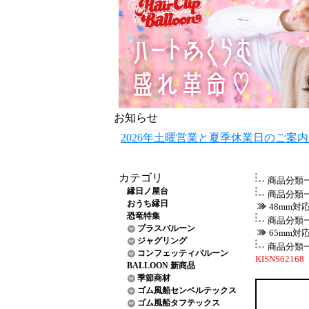
お知らせ
2026年土曜営業と夏季休業日のご案
カテゴリ
商品分類
縁日ノ屋台
商品分類
おうち縁日
48mm対
恐竜特集
商品分類
プラスバルーン
65mm対
ジャグリング
商品分類
コンフェッティバルーン
KISNS62168
BALLOON 新商品
季節商材
ゴム風船センペルテックス
ゴム風船タフテックス