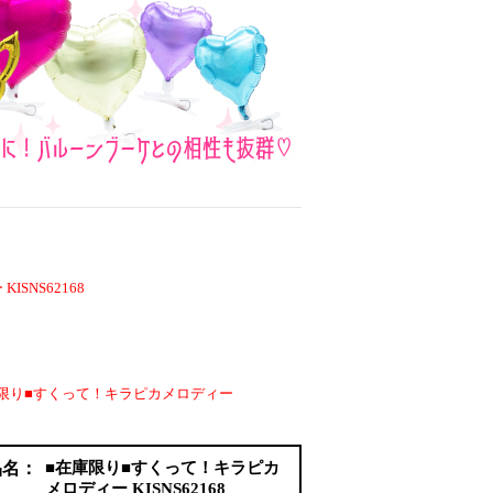
SNS62168
限り■すくって！キラピカメロディー
品名：
■在庫限り■すくって！キラピカ
メロディー KISNS62168