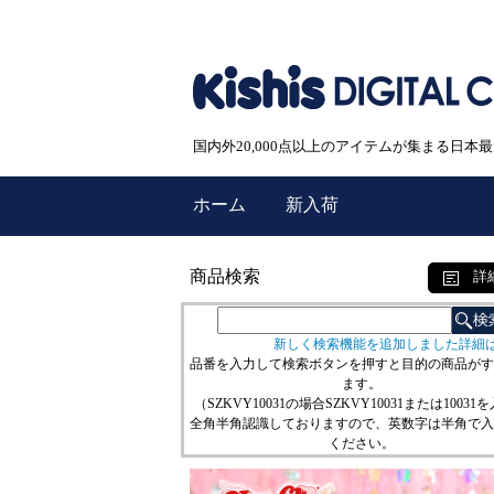
国内外20,000点以上のアイテムが集まる日
ホーム
新入荷
商品検索
詳
新しく検索機能を追加しました詳細
品番を入力して検索ボタンを押すと目的の商品がす
ます。
（SZKVY10031の場合SZKVY10031または10031
全角半角認識しておりますので、英数字は半角で入
ください。