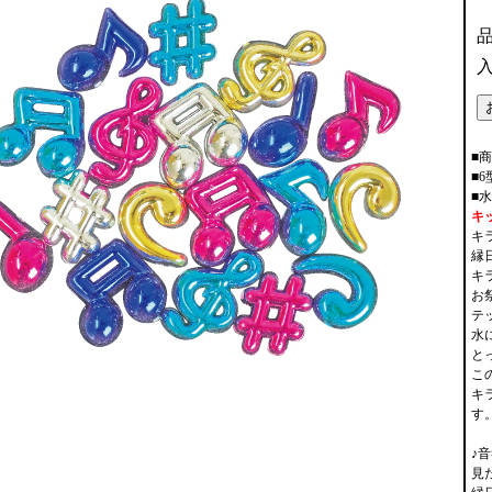
■
■
■
キ
キ
縁
キ
お
テ
水
と
こ
キ
す
♪
見