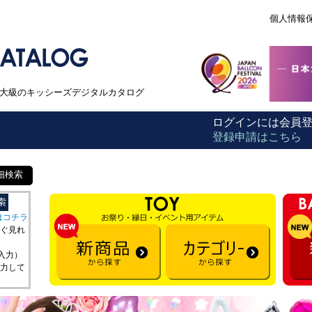
個人情報
本最大級のキッシーズデジタルカタログ
ログインには会員
登録申請はこちら
細検索
はコチラ
ぐ見れ
を入力）
力して