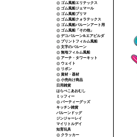
ゴム風船エリテックス
ゴム風船ジェマール
ゴム風船プリマ
ゴム風船クォラテックス
ゴム風船バルーンアート用
ゴム風船「その他」
デコバルーン&エアビルダ
プリントフィルム風船
文字のバルーン
無地フィルム風船
アーチ・タワーキット
ウェイト
リボン
資材・器材
小売向け商品
日用雑貨
はらぺこあおむし
ミッフィー
パーティーグッズ
キッチン雑貨
バルーンドッグ
ジンジャーレイ
マイリトルデイ
知育玩具
クラッカー