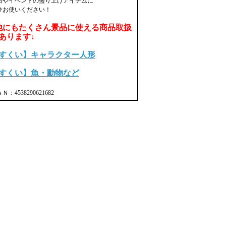
日やイベントの盛り上げアイテムに
ひお使いください！
他にもたくさん景品に使える商品取扱
あります↓
すくい】キャラクター人形
すくい】魚・動物など
Ｎ：4538290621682