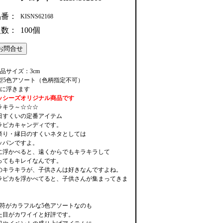
品番：
KISNS62168
入数：
100個
商品サイズ：3cm
6型5色アソート（色柄指定不可）
水に浮きます
ッシーズオリジナル商品です
ラキラ～☆☆☆
日すくいの定番アイテム
ラピカキャンディです。
祭り・縁日のすくいネタとしては
ッパンですよ。
に浮かべると、遠くからでもキラキラして
ってもキレイなんです。
のキラキラが、子供さんは好きなんですよね。
ラピカを浮かべてると、子供さんが集まってきま
。
音符がカラフルな5色アソートなのも
た目がカワイイと好評です。