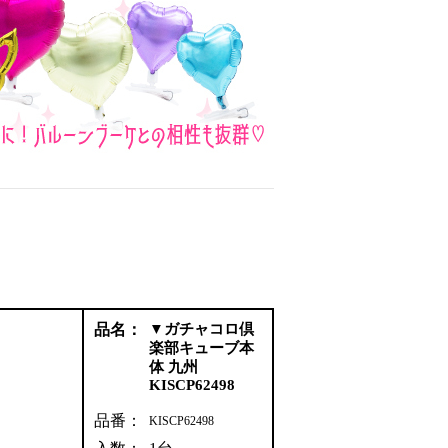
品名：
▼ガチャコロ倶
楽部キューブ本
体 九州
KISCP62498
品番：
KISCP62498