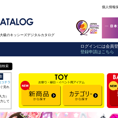
個人情報
本最大級のキッシーズデジタルカタログ
ログインには会員
登録申請はこちら
細検索
はコチラ
ぐ見れ
を入力）
力して