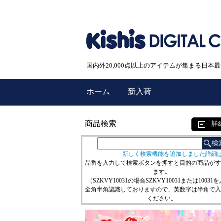
国内外20,000点以上のアイテムが集まる日
ホーム
新入荷
商品検索
詳
新しく検索機能を追加しました詳細
品番を入力して検索ボタンを押すと目的の商品がす
ます。
（SZKVY10031の場合SZKVY10031または10031
全角半角認識しておりますので、英数字は半角で入
ください。