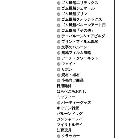
ゴム風船エリテックス
ゴム風船ジェマール
ゴム風船プリマ
ゴム風船クォラテックス
ゴム風船バルーンアート用
ゴム風船「その他」
デコバルーン&エアビルダ
プリントフィルム風船
文字のバルーン
無地フィルム風船
アーチ・タワーキット
ウェイト
リボン
資材・器材
小売向け商品
日用雑貨
はらぺこあおむし
ミッフィー
パーティーグッズ
キッチン雑貨
バルーンドッグ
ジンジャーレイ
マイリトルデイ
知育玩具
クラッカー