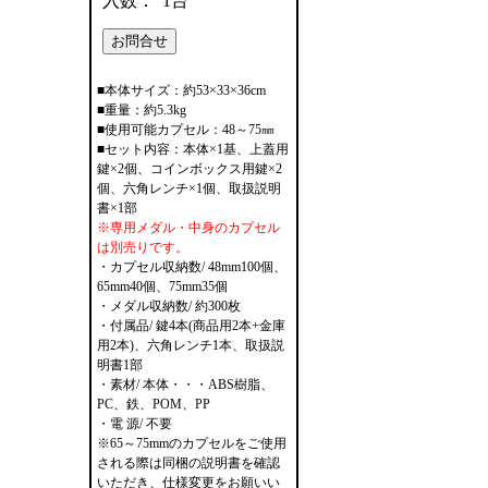
入数：
1台
■本体サイズ：約53×33×36cm
■重量：約5.3kg
■使用可能カプセル：48～75㎜
■セット内容：本体×1基、上蓋用
鍵×2個、コインボックス用鍵×2
個、六角レンチ×1個、取扱説明
書×1部
※専用メダル・中身のカプセル
は別売りです。
・カプセル収納数/ 48mm100個、
65mm40個、75mm35個
・メダル収納数/ 約300枚
・付属品/ 鍵4本(商品用2本+金庫
用2本)、六角レンチ1本、取扱説
明書1部
・素材/ 本体・・・ABS樹脂、
PC、鉄、POM、PP
・電 源/ 不要
※65～75mmのカプセルをご使用
される際は同梱の説明書を確認
いただき、仕様変更をお願いい