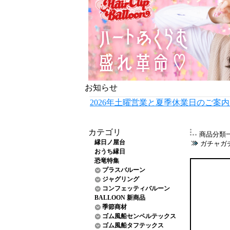
お知らせ
2026年土曜営業と夏季休業日のご案
カテゴリ
商品分類
縁日ノ屋台
ガチャガ
おうち縁日
恐竜特集
プラスバルーン
ジャグリング
コンフェッティバルーン
BALLOON 新商品
季節商材
ゴム風船センペルテックス
ゴム風船タフテックス