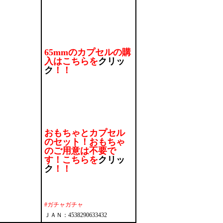
65mmのカプセルの購
入はこちらを
クリッ
ク
！！
おもちゃとカプセル
のセット！おもちゃ
のご用意は不要で
す！こちらを
クリッ
ク
！！
#ガチャガチャ
ＪＡＮ：4538290633432