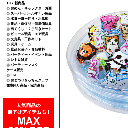
TOY 新商品
おめん・キャラクターお面
スーパーボールすくい用品
水ヨーヨー釣り・水風船
景品・販促品・低単価玩具
当てくじ・くじ引きセット
ビニール玩具・エア玩具
文房具・工作キット
玩具・ゲーム
景品お菓子・食品材料
パーティー・イベント用品
レトロ雑貨
パーティーマスク
ケース販売
SALE
おまつりきっちんクラブ
在庫限り商品・完売商品