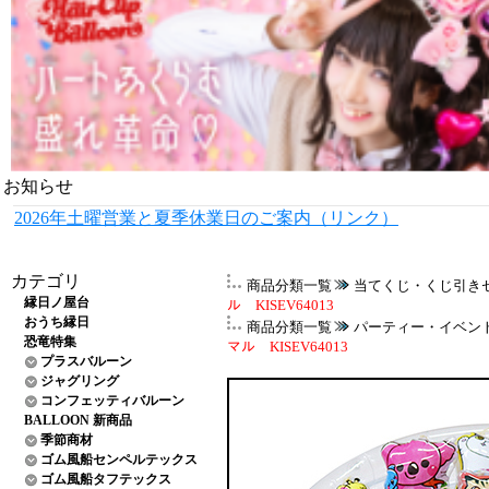
お知らせ
2026年土曜営業と夏季休業日のご案内（リンク）
カテゴリ
商品分類一覧
当てくじ・くじ引き
縁日ノ屋台
ル KISEV64013
おうち縁日
商品分類一覧
パーティー・イベン
恐竜特集
マル KISEV64013
プラスバルーン
ジャグリング
コンフェッティバルーン
BALLOON 新商品
季節商材
ゴム風船センペルテックス
ゴム風船タフテックス