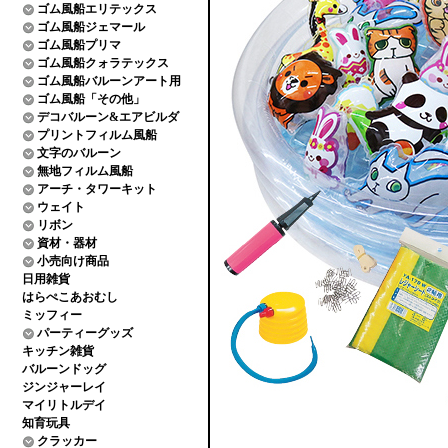
ゴム風船エリテックス
ゴム風船ジェマール
ゴム風船プリマ
ゴム風船クォラテックス
ゴム風船バルーンアート用
ゴム風船「その他」
デコバルーン&エアビルダ
プリントフィルム風船
文字のバルーン
無地フィルム風船
アーチ・タワーキット
ウェイト
リボン
資材・器材
小売向け商品
日用雑貨
はらぺこあおむし
ミッフィー
パーティーグッズ
キッチン雑貨
バルーンドッグ
ジンジャーレイ
マイリトルデイ
知育玩具
クラッカー