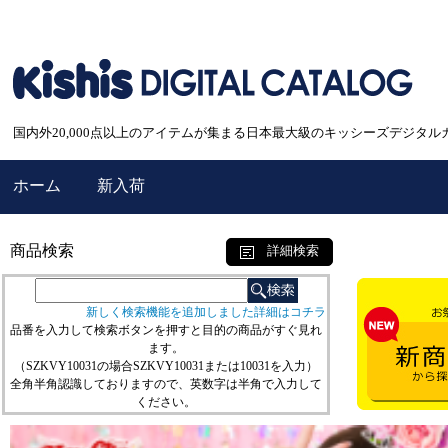
国内外20,000点以上のアイテムが集まる日本最大級のキッシーズデジタル
ホーム
新入荷
商品検索
詳細検索
新しく検索機能を追加しました詳細はコチラ
品番を入力して検索ボタンを押すと目的の商品がすぐ見れ
ます。
（SZKVY10031の場合SZKVY10031または10031を入力）
全角半角認識しておりますので、英数字は半角で入力して
ください。