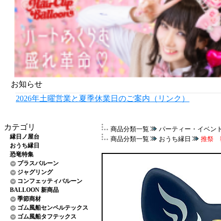
お知らせ
2026年土曜営業と夏季休業日のご案内（リンク）
カテゴリ
商品分類一覧
パーティー・イベン
縁日ノ屋台
商品分類一覧
おうち縁日
推祭 
おうち縁日
恐竜特集
プラスバルーン
ジャグリング
コンフェッティバルーン
BALLOON 新商品
季節商材
ゴム風船センペルテックス
ゴム風船タフテックス