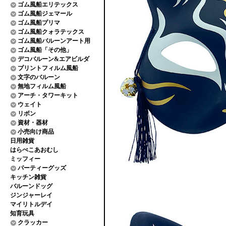
ゴム風船エリテックス
ゴム風船ジェマール
ゴム風船プリマ
ゴム風船クォラテックス
ゴム風船バルーンアート用
ゴム風船「その他」
デコバルーン&エアビルダ
プリントフィルム風船
文字のバルーン
無地フィルム風船
アーチ・タワーキット
ウェイト
リボン
資材・器材
小売向け商品
日用雑貨
はらぺこあおむし
ミッフィー
パーティーグッズ
キッチン雑貨
バルーンドッグ
ジンジャーレイ
マイリトルデイ
知育玩具
クラッカー