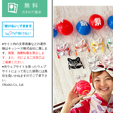
●サイト内の文章画像などの著作
物はキッシーズ株式会社に属しま
す。
複製、無断転載を禁止しま
す。また、AIによる二次加工は
ご遠慮ください。
●当ウェブサイトを装ったウェブ
サイトによって生じた損害には責
任を負いかねますのでご了承下さ
い。
©Kishi's Co., Ltd.