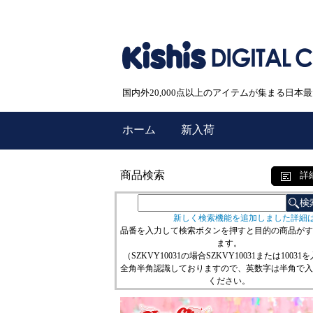
国内外20,000点以上のアイテムが集まる日
ホーム
新入荷
商品検索
詳
新しく検索機能を追加しました詳細
品番を入力して検索ボタンを押すと目的の商品がす
ます。
（SZKVY10031の場合SZKVY10031または10031
全角半角認識しておりますので、英数字は半角で入
ください。