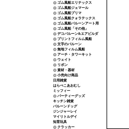
ゴム風船エリテックス
ゴム風船ジェマール
ゴム風船プリマ
ゴム風船クォラテックス
ゴム風船バルーンアート用
ゴム風船「その他」
デコバルーン&エアビルダ
プリントフィルム風船
文字のバルーン
無地フィルム風船
アーチ・タワーキット
ウェイト
リボン
資材・器材
小売向け商品
日用雑貨
はらぺこあおむし
ミッフィー
パーティーグッズ
キッチン雑貨
バルーンドッグ
ジンジャーレイ
マイリトルデイ
知育玩具
クラッカー