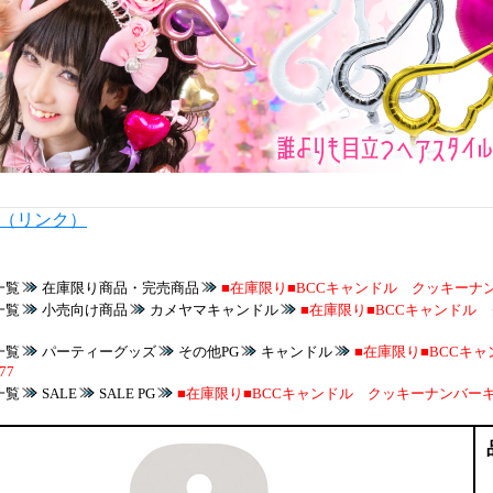
内（リンク）
一覧
在庫限り商品・完売商品
■在庫限り■BCCキャンドル クッキーナン
一覧
小売向け商品
カメヤマキャンドル
■在庫限り■BCCキャンド
一覧
パーティーグッズ
その他PG
キャンドル
■在庫限り■BCCキ
77
一覧
SALE
SALE PG
■在庫限り■BCCキャンドル クッキーナンバーキャ