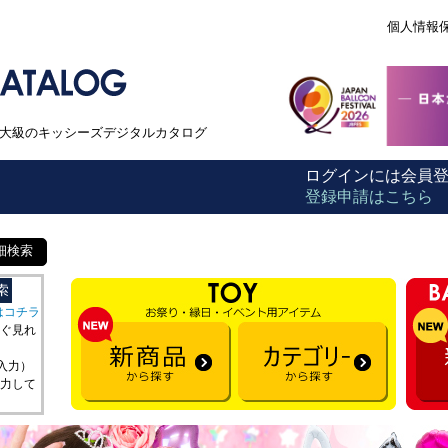
個人情報
本最大級のキッシーズデジタルカタログ
ログインには会員
登録申請はこちら
細検索
はコチラ
ぐ見れ
を入力）
力して