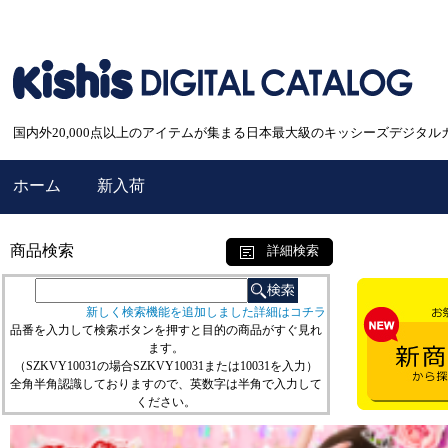
国内外20,000点以上のアイテムが集まる日本最大級のキッシーズデジタル
ホーム
新入荷
商品検索
詳細検索
新しく検索機能を追加しました詳細はコチラ
品番を入力して検索ボタンを押すと目的の商品がすぐ見れ
ます。
（SZKVY10031の場合SZKVY10031または10031を入力）
全角半角認識しておりますので、英数字は半角で入力して
ください。