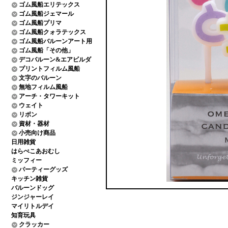
ゴム風船エリテックス
ゴム風船ジェマール
ゴム風船プリマ
ゴム風船クォラテックス
ゴム風船バルーンアート用
ゴム風船「その他」
デコバルーン&エアビルダ
プリントフィルム風船
文字のバルーン
無地フィルム風船
アーチ・タワーキット
ウェイト
リボン
資材・器材
小売向け商品
日用雑貨
はらぺこあおむし
ミッフィー
パーティーグッズ
キッチン雑貨
バルーンドッグ
ジンジャーレイ
マイリトルデイ
知育玩具
クラッカー