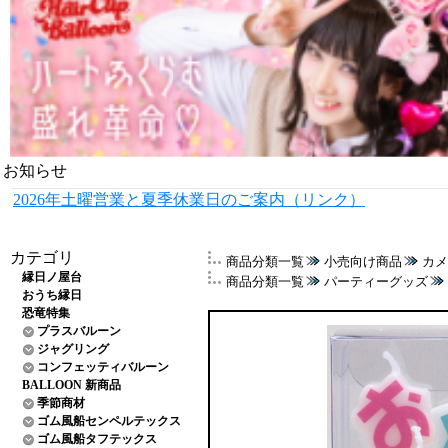
お知らせ
2026年土曜営業と夏季休業日のご案内（リンク）
カテゴリ
商品分類一覧
小売向け商品
カメ
縁日ノ屋台
商品分類一覧
パーティーグッズ
おうち縁日
恐竜特集
プラスバルーン
ジャグリング
コンフェッティバルーン
BALLOON 新商品
季節商材
ゴム風船センペルテックス
ゴム風船タフテックス