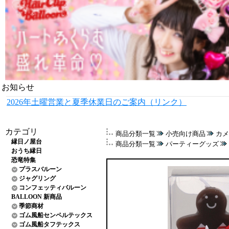
お知らせ
2026年土曜営業と夏季休業日のご案内（リンク）
カテゴリ
商品分類一覧
小売向け商品
カメ
縁日ノ屋台
商品分類一覧
パーティーグッズ
おうち縁日
恐竜特集
プラスバルーン
ジャグリング
コンフェッティバルーン
BALLOON 新商品
季節商材
ゴム風船センペルテックス
ゴム風船タフテックス