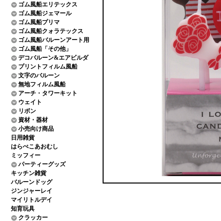
ゴム風船エリテックス
ゴム風船ジェマール
ゴム風船プリマ
ゴム風船クォラテックス
ゴム風船バルーンアート用
ゴム風船「その他」
デコバルーン&エアビルダ
プリントフィルム風船
文字のバルーン
無地フィルム風船
アーチ・タワーキット
ウェイト
リボン
資材・器材
小売向け商品
日用雑貨
はらぺこあおむし
ミッフィー
パーティーグッズ
キッチン雑貨
バルーンドッグ
ジンジャーレイ
マイリトルデイ
知育玩具
クラッカー