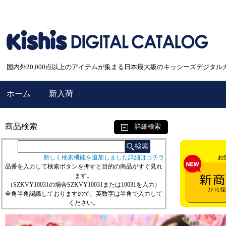
国内外20,000点以上のアイテムが集まる日本最大級のキッシーズデジタル
ホーム
新入荷
商品検索
詳細検索
新しく検索機能を追加しました詳細はコチラ
品番を入力して検索ボタンを押すと目的の商品がすぐ見れ
ます。
（SZKVY10031の場合SZKVY10031または10031を入力）
全角半角認識しておりますので、英数字は半角で入力して
ください。