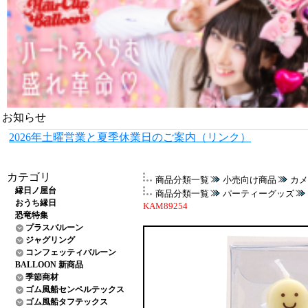
お知らせ
2026年土曜営業と夏季休業日のご案内（リンク）
カテゴリ
商品分類一覧
小売向け商品
カメ
縁日ノ屋台
商品分類一覧
パーティーグッズ
おうち縁日
KAM89254
恐竜特集
プラスバルーン
ジャグリング
コンフェッティバルーン
BALLOON 新商品
季節商材
ゴム風船センペルテックス
ゴム風船タフテックス