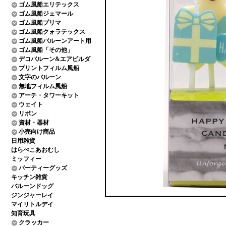
ゴム風船エリテックス
ゴム風船ジェマール
ゴム風船プリマ
ゴム風船クォラテックス
ゴム風船バルーンアート用
ゴム風船「その他」
デコバルーン&エアビルダ
プリントフィルム風船
文字のバルーン
無地フィルム風船
アーチ・タワーキット
ウェイト
リボン
資材・器材
小売向け商品
日用雑貨
はらぺこあおむし
ミッフィー
パーティーグッズ
キッチン雑貨
バルーンドッグ
ジンジャーレイ
マイリトルデイ
知育玩具
クラッカー