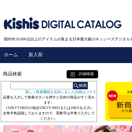
国内外20,000点以上のアイテムが集まる日本最大級のキッシーズデジタル
ホーム
新入荷
商品検索
詳細検索
新しく検索機能を追加しました詳細はコチラ
品番を入力して検索ボタンを押すと目的の商品がすぐ見れ
ます。
（SZKVY10031の場合SZKVY10031または10031を入力）
全角半角認識しておりますので、英数字は半角で入力して
ください。