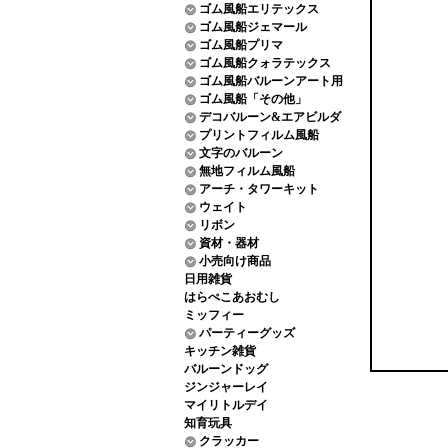
ゴム風船エリテックス
ゴム風船ジェマール
ゴム風船プリマ
ゴム風船クォラテックス
ゴム風船バルーンアート用
ゴム風船「その他」
デコバルーン&エアビルダ
プリントフィルム風船
文字のバルーン
無地フィルム風船
アーチ・タワーキット
ウェイト
リボン
資材・器材
小売向け商品
日用雑貨
はらぺこあおむし
ミッフィー
パーティーグッズ
キッチン雑貨
バルーンドッグ
ジンジャーレイ
マイリトルデイ
知育玩具
クラッカー