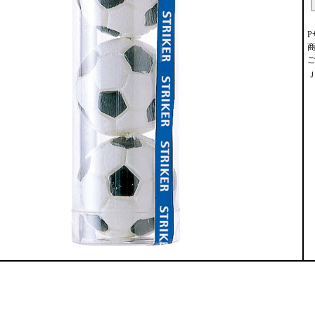
P
商
Ｊ