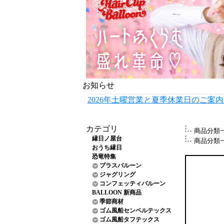
お知らせ
2026年土曜営業と夏季休業日のご案
カテゴリ
商品分類
縁日ノ屋台
商品分類
おうち縁日
恐竜特集
プラスバルーン
ジャグリング
コンフェッティバルーン
BALLOON 新商品
季節商材
ゴム風船センペルテックス
ゴム風船タフテックス