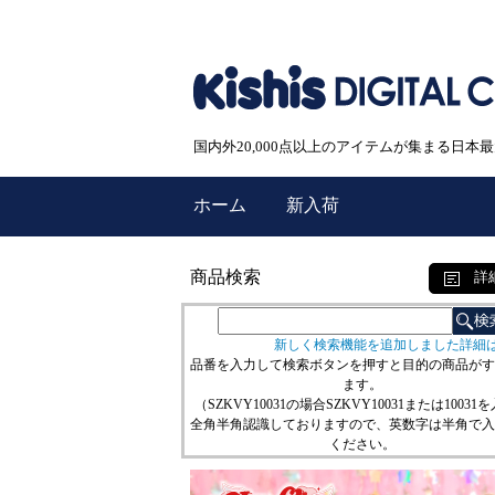
国内外20,000点以上のアイテムが集まる日
ホーム
新入荷
商品検索
詳
新しく検索機能を追加しました詳細
品番を入力して検索ボタンを押すと目的の商品がす
ます。
（SZKVY10031の場合SZKVY10031または10031
全角半角認識しておりますので、英数字は半角で入
ください。