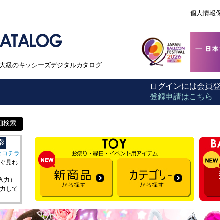
個人情報
本最大級のキッシーズデジタルカタログ
ログインには会員
登録申請はこちら
細検索
はコチラ
ぐ見れ
を入力）
力して