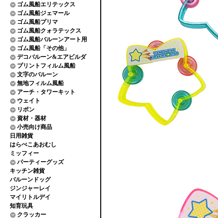
ゴム風船エリテックス
ゴム風船ジェマール
ゴム風船プリマ
ゴム風船クォラテックス
ゴム風船バルーンアート用
ゴム風船「その他」
デコバルーン&エアビルダ
プリントフィルム風船
文字のバルーン
無地フィルム風船
アーチ・タワーキット
ウェイト
リボン
資材・器材
小売向け商品
日用雑貨
はらぺこあおむし
ミッフィー
パーティーグッズ
キッチン雑貨
バルーンドッグ
ジンジャーレイ
マイリトルデイ
知育玩具
クラッカー