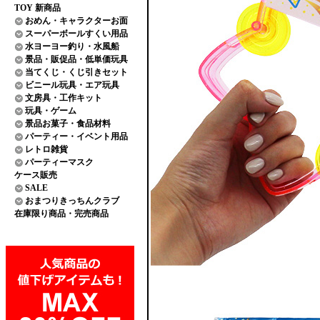
TOY 新商品
おめん・キャラクターお面
スーパーボールすくい用品
水ヨーヨー釣り・水風船
景品・販促品・低単価玩具
当てくじ・くじ引きセット
ビニール玩具・エア玩具
文房具・工作キット
玩具・ゲーム
景品お菓子・食品材料
パーティー・イベント用品
レトロ雑貨
パーティーマスク
ケース販売
SALE
おまつりきっちんクラブ
在庫限り商品・完売商品