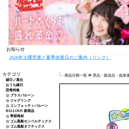
お知らせ
2026年土曜営業と夏季休業日のご案内（リンク）
カテゴリ
商品分類一覧
景品・販促品・低単
縁日ノ屋台
おうち縁日
恐竜特集
プラスバルーン
ジャグリング
コンフェッティバルーン
BALLOON 新商品
季節商材
ゴム風船センペルテックス
ゴム風船タフテックス