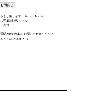
らまし後サイズ：36ｃｍ×32ｃｍ
ス容量約8.6リットル
逆止弁付
ご質問等はお気軽にお問い合わせください。
ＡＮ：4932538052014