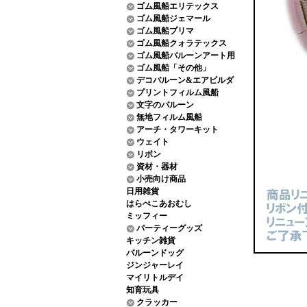
ゴム風船エリテックス
ゴム風船ジェマール
ゴム風船プリマ
ゴム風船クォラテックス
ゴム風船バルーンアート用
ゴム風船「その他」
デコバルーン&エアビルダ
プリントフィルム風船
文字のバルーン
無地フィルム風船
アーチ・タワーキット
ウェイト
リボン
資材・器材
小売向け商品
日用雑貨
はらぺこあおむし
ミッフィー
パーティーグッズ
キッチン雑貨
バルーンドッグ
ジンジャーレイ
マイリトルデイ
知育玩具
クラッカー