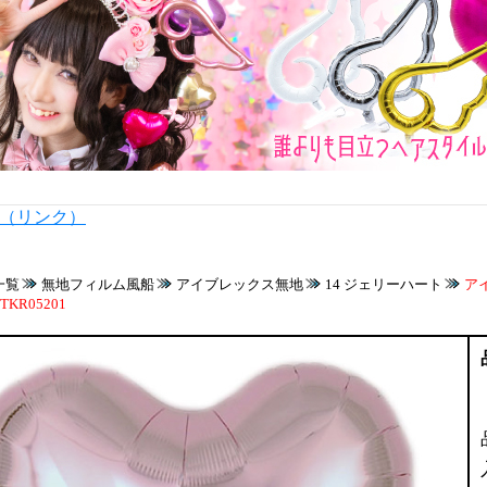
内（リンク）
一覧
無地フィルム風船
アイブレックス無地
14 ジェリーハート
ア
R05201