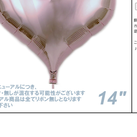
膨
ガ
Ｊ