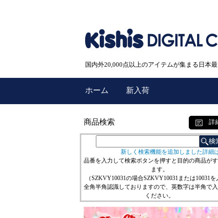
国内外20,000点以上のアイテムが集まる日
ホーム
新入荷
商品検索
詳
新しく検索機能を追加しました詳細
品番を入力して検索ボタンを押すと目的の商品がす
ます。
（SZKVY10031の場合SZKVY10031または10031
全角半角認識しておりますので、英数字は半角で入
ください。