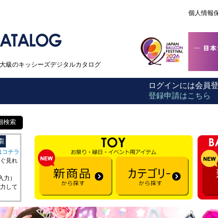
個人情報
本最大級のキッシーズデジタルカタログ
ログインには会員
登録申請はこちら
細検索
はコチラ
ぐ見れ
を入力）
力して