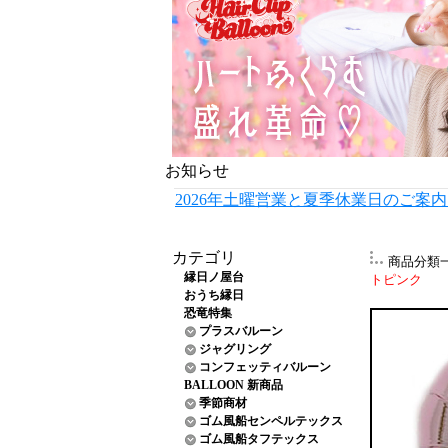
お知らせ
2026年土曜営業と夏季休業日のご案
カテゴリ
商品分類
縁日ノ屋台
トピンク TK
おうち縁日
恐竜特集
プラスバルーン
ジャグリング
コンフェッティバルーン
BALLOON 新商品
季節商材
ゴム風船センペルテックス
ゴム風船タフテックス