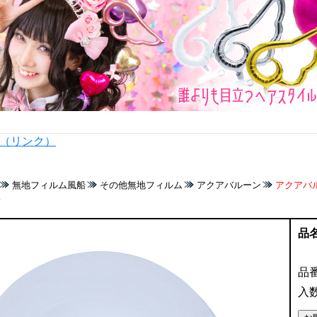
内（リンク）
無地フィルム風船
その他無地フィルム
アクアバルーン
アクアバ
4
品
品
入