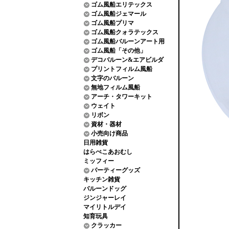
ゴム風船エリテックス
ゴム風船ジェマール
ゴム風船プリマ
ゴム風船クォラテックス
ゴム風船バルーンアート用
ゴム風船「その他」
デコバルーン&エアビルダ
プリントフィルム風船
文字のバルーン
無地フィルム風船
アーチ・タワーキット
ウェイト
リボン
資材・器材
小売向け商品
日用雑貨
はらぺこあおむし
ミッフィー
パーティーグッズ
キッチン雑貨
バルーンドッグ
ジンジャーレイ
マイリトルデイ
知育玩具
クラッカー