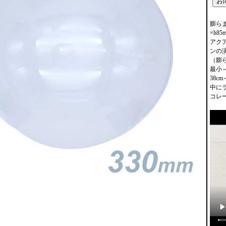
膨らま
×h8
アク
ンの
（膨
最小
38c
中に
コレ