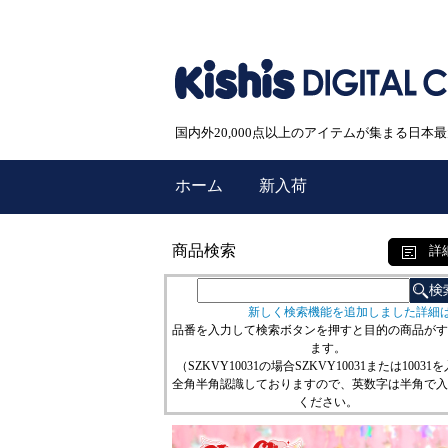
国内外20,000点以上のアイテムが集まる日
ホーム
新入荷
商品検索
詳
新しく検索機能を追加しました詳細
品番を入力して検索ボタンを押すと目的の商品がす
ます。
（SZKVY10031の場合SZKVY10031または10031
全角半角認識しておりますので、英数字は半角で入
ください。