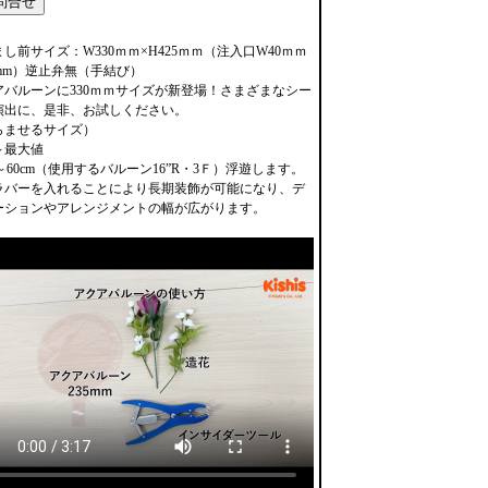
し前サイズ：W330ｍｍ×H425ｍｍ（注入口W40ｍｍ
5mm）逆止弁無（手結び）
アバルーンに330ｍｍサイズが新登場！さまざまなシー
演出に、是非、お試しください。
らませるサイズ）
～最大値
m～60cm（使用するバルーン16”R・3Ｆ）浮遊します。
ラバーを入れることにより長期装飾が可能になり、デ
ーションやアレンジメントの幅が広がります。