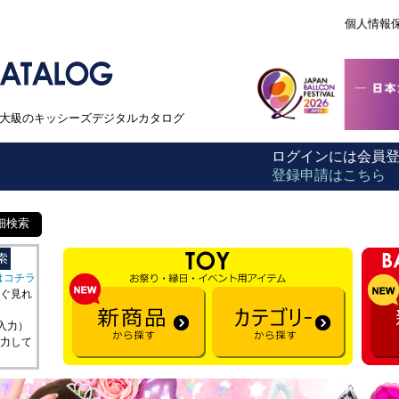
個人情報
本最大級のキッシーズデジタルカタログ
ログインには会員
登録申請はこちら
細検索
はコチラ
ぐ見れ
を入力）
力して