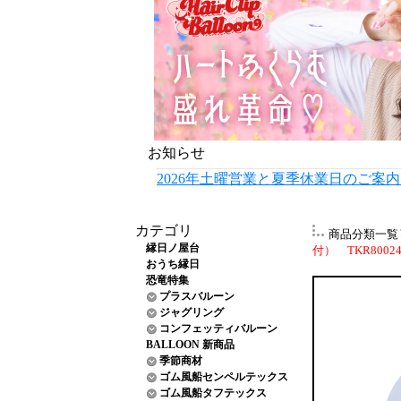
お知らせ
2026年土曜営業と夏季休業日のご案
カテゴリ
商品分類一覧
縁日ノ屋台
付） TKR8002
おうち縁日
恐竜特集
プラスバルーン
ジャグリング
コンフェッティバルーン
BALLOON 新商品
季節商材
ゴム風船センペルテックス
ゴム風船タフテックス