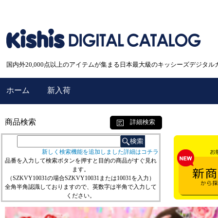
国内外20,000点以上のアイテムが集まる日本最大級のキッシーズデジタル
ホーム
新入荷
商品検索
詳細検索
新しく検索機能を追加しました詳細はコチラ
品番を入力して検索ボタンを押すと目的の商品がすぐ見れ
ます。
（SZKVY10031の場合SZKVY10031または10031を入力）
全角半角認識しておりますので、英数字は半角で入力して
ください。