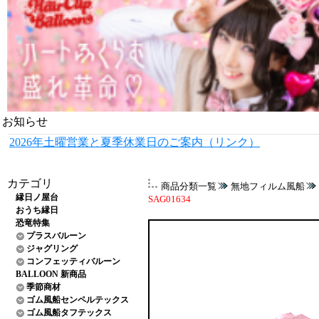
お知らせ
2026年土曜営業と夏季休業日のご案内（リンク）
カテゴリ
商品分類一覧
無地フィルム風船
縁日ノ屋台
SAG01634
おうち縁日
恐竜特集
プラスバルーン
ジャグリング
コンフェッティバルーン
BALLOON 新商品
季節商材
ゴム風船センペルテックス
ゴム風船タフテックス