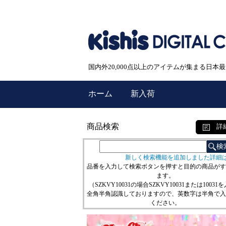
国内外20,000点以上のアイテムが集まる日
ホーム
新入荷
商品検索
詳
新しく検索機能を追加しました詳細
品番を入力して検索ボタンを押すと目的の商品がす
ます。
（SZKVY10031の場合SZKVY10031または10031
全角半角認識しておりますので、英数字は半角で入
ください。