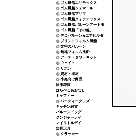
ゴム風船エリテックス
ゴム風船ジェマール
ゴム風船プリマ
ゴム風船クォラテックス
ゴム風船バルーンアート用
ゴム風船「その他」
デコバルーン&エアビルダ
プリントフィルム風船
文字のバルーン
無地フィルム風船
アーチ・タワーキット
ウェイト
リボン
資材・器材
小売向け商品
日用雑貨
はらぺこあおむし
ミッフィー
パーティーグッズ
キッチン雑貨
バルーンドッグ
ジンジャーレイ
マイリトルデイ
知育玩具
クラッカー