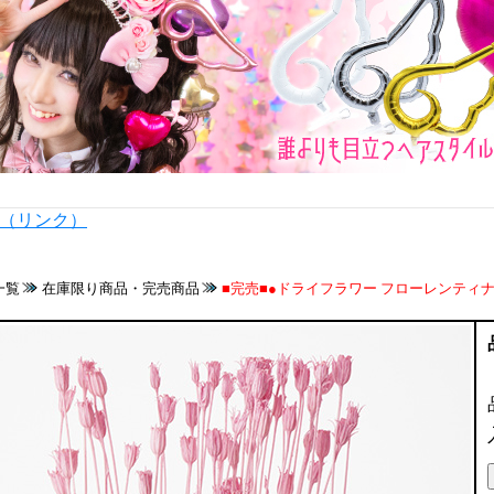
内（リンク）
一覧
在庫限り商品・完売商品
■完売■●ドライフラワー フローレンティナピン