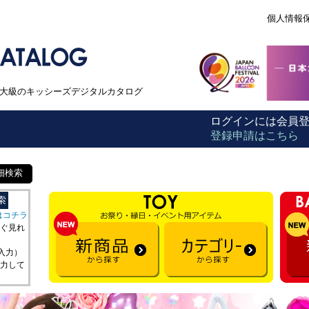
個人情報
本最大級のキッシーズデジタルカタログ
ログインには会員
登録申請はこちら
細検索
はコチラ
ぐ見れ
を入力）
力して