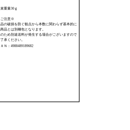
束重量30ｇ
※ご注意※
商品の破損を防ぐ観点から本数に関わらず基本的に
他商品とは別梱包となります。
そのため別途送料が発生する場合がございますので
ご了承ください。
ＡＮ：4988489189682