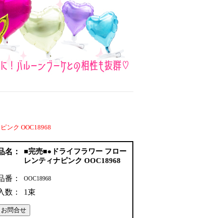
ク OOC18968
品名：
■完売■●ドライフラワー フロー
レンティナピンク OOC18968
品番：
OOC18968
入数：
1束