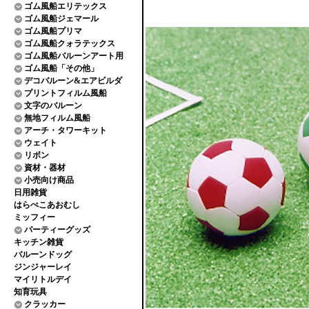
ゴム風船エリテックス
ゴム風船ジェマール
ゴム風船プリマ
ゴム風船クォラテックス
ゴム風船バルーンアート用
ゴム風船「その他」
デコバルーン&エアビルダ
プリントフィルム風船
文字のバルーン
無地フィルム風船
アーチ・タワーキット
ウェイト
リボン
資材・器材
小売向け商品
日用雑貨
はらぺこあおむし
ミッフィー
パーティーグッズ
キッチン雑貨
バルーンドッグ
ジンジャーレイ
マイリトルデイ
知育玩具
クラッカー