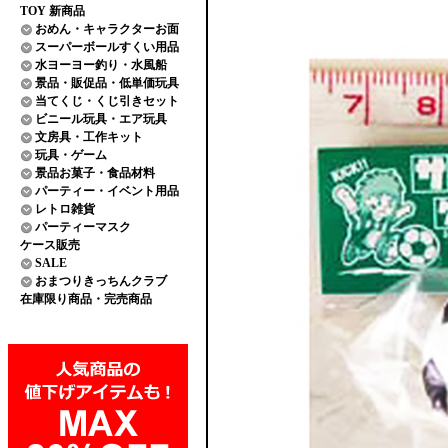
TOY 新商品
おめん・キャラクターお面
スーパーボールすくい用品
水ヨーヨー釣り・水風船
景品・販促品・低単価玩具
当てくじ・くじ引きセット
ビニール玩具・エア玩具
文房具・工作キット
玩具・ゲーム
景品お菓子・食品材料
パーティー・イベント用品
レトロ雑貨
パーティーマスク
ケース販売
SALE
おまつりきっちんクラブ
在庫限り商品・完売商品