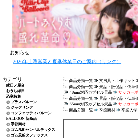
お知らせ
2026年土曜営業と夏季休業日のご案内（リンク）
カテゴリ
商品分類一覧
文房具・工作キット
縁日ノ屋台
商品分類一覧
景品・販促品・低単
おうち縁日
48mm対応カプセル景品
サッカーボー
恐竜特集
商品分類一覧
景品・販促品・低単
プラスバルーン
65mm対応カプセル景品
サッカーボー
ジャグリング
商品分類一覧
季節商材
卒業入学
コンフェッティバルーン
BALLOON 新商品
季節商材
ゴム風船センペルテックス
ゴム風船タフテックス