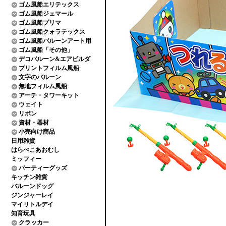
ゴム風船エリテックス
ゴム風船ジェマール
ゴム風船プリマ
ゴム風船クォラテックス
ゴム風船バルーンアート用
ゴム風船「その他」
デコバルーン&エアビルダ
プリントフィルム風船
文字のバルーン
無地フィルム風船
アーチ・タワーキット
ウェイト
リボン
資材・器材
小売向け商品
日用雑貨
はらぺこあおむし
ミッフィー
パーティーグッズ
キッチン雑貨
バルーンドッグ
ジンジャーレイ
マイリトルデイ
知育玩具
クラッカー