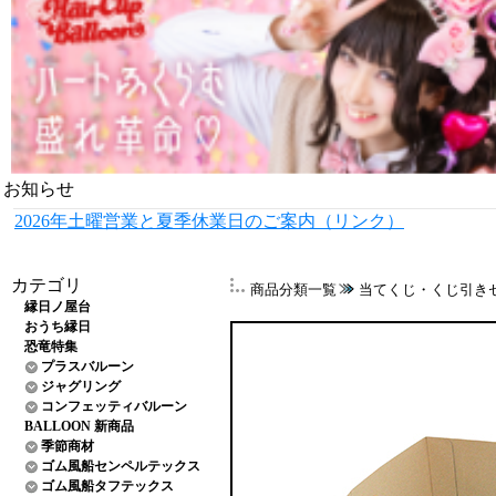
お知らせ
2026年土曜営業と夏季休業日のご案内（リンク）
カテゴリ
商品分類一覧
当てくじ・くじ引き
縁日ノ屋台
おうち縁日
恐竜特集
プラスバルーン
ジャグリング
コンフェッティバルーン
BALLOON 新商品
季節商材
ゴム風船センペルテックス
ゴム風船タフテックス