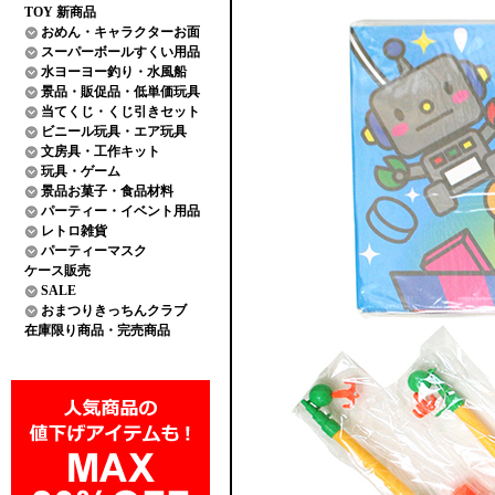
TOY 新商品
おめん・キャラクターお面
スーパーボールすくい用品
水ヨーヨー釣り・水風船
景品・販促品・低単価玩具
当てくじ・くじ引きセット
ビニール玩具・エア玩具
文房具・工作キット
玩具・ゲーム
景品お菓子・食品材料
パーティー・イベント用品
レトロ雑貨
パーティーマスク
ケース販売
SALE
おまつりきっちんクラブ
在庫限り商品・完売商品