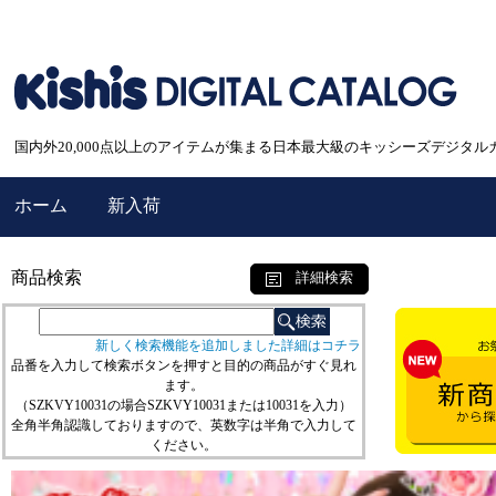
国内外20,000点以上のアイテムが集まる日本最大級のキッシーズデジタル
ホーム
新入荷
商品検索
詳細検索
新しく検索機能を追加しました詳細はコチラ
品番を入力して検索ボタンを押すと目的の商品がすぐ見れ
ます。
（SZKVY10031の場合SZKVY10031または10031を入力）
全角半角認識しておりますので、英数字は半角で入力して
ください。