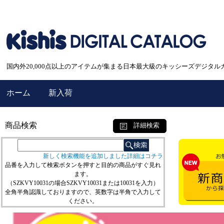
国内外20,000点以上のアイテムが集まる日本最大級のキッシーズデジタル
ホーム
新入荷
商品検索
詳細検索
新しく検索機能を追加しました詳細はコチラ
品番を入力して検索ボタンを押すと目的の商品がすぐ見れ
ます。
（SZKVY10031の場合SZKVY10031または10031を入力）
全角半角認識しておりますので、英数字は半角で入力して
ください。