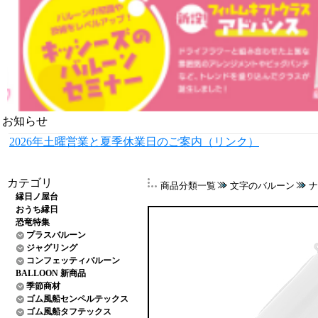
お知らせ
2026年土曜営業と夏季休業日のご案内（リンク）
カテゴリ
商品分類一覧
文字のバルーン
ナ
縁日ノ屋台
おうち縁日
恐竜特集
プラスバルーン
ジャグリング
コンフェッティバルーン
BALLOON 新商品
季節商材
ゴム風船センペルテックス
ゴム風船タフテックス