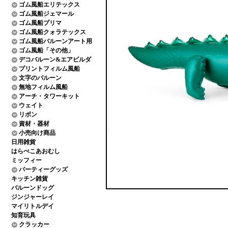
ゴム風船エリテックス
ゴム風船ジェマール
ゴム風船プリマ
ゴム風船クォラテックス
ゴム風船バルーンアート用
ゴム風船「その他」
デコバルーン&エアビルダ
プリントフィルム風船
文字のバルーン
無地フィルム風船
アーチ・タワーキット
ウェイト
リボン
資材・器材
小売向け商品
日用雑貨
はらぺこあおむし
ミッフィー
パーティーグッズ
キッチン雑貨
バルーンドッグ
ジンジャーレイ
マイリトルデイ
知育玩具
クラッカー