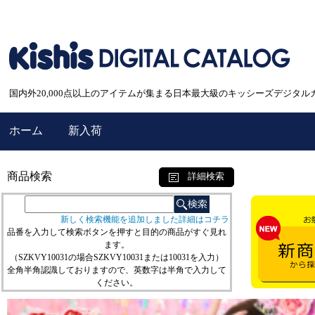
国内外20,000点以上のアイテムが集まる日本最大級のキッシーズデジタル
ホーム
新入荷
商品検索
詳細検索
新しく検索機能を追加しました詳細はコチラ
品番を入力して検索ボタンを押すと目的の商品がすぐ見れ
ます。
（SZKVY10031の場合SZKVY10031または10031を入力）
全角半角認識しておりますので、英数字は半角で入力して
ください。