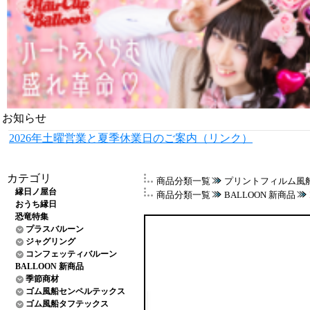
お知らせ
2026年土曜営業と夏季休業日のご案内（リンク）
カテゴリ
商品分類一覧
プリントフィルム風
縁日ノ屋台
商品分類一覧
BALLOON 新商品
おうち縁日
恐竜特集
プラスバルーン
ジャグリング
コンフェッティバルーン
BALLOON 新商品
季節商材
ゴム風船センペルテックス
ゴム風船タフテックス