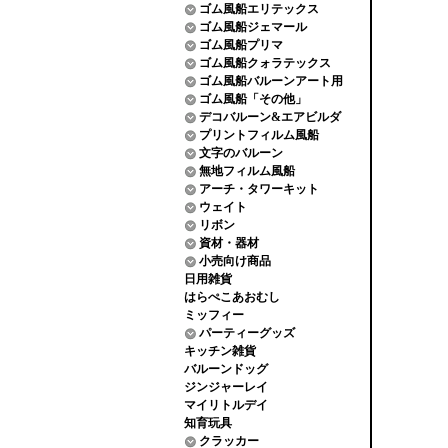
ゴム風船エリテックス
ゴム風船ジェマール
ゴム風船プリマ
ゴム風船クォラテックス
ゴム風船バルーンアート用
ゴム風船「その他」
デコバルーン&エアビルダ
プリントフィルム風船
文字のバルーン
無地フィルム風船
アーチ・タワーキット
ウェイト
リボン
資材・器材
小売向け商品
日用雑貨
はらぺこあおむし
ミッフィー
パーティーグッズ
キッチン雑貨
バルーンドッグ
ジンジャーレイ
マイリトルデイ
知育玩具
クラッカー