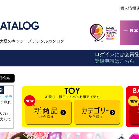
個人情報
本最大級のキッシーズデジタルカタログ
ログインには会員
登録申請はこちら
細検索
はコチラ
ぐ見れ
を入力）
力して