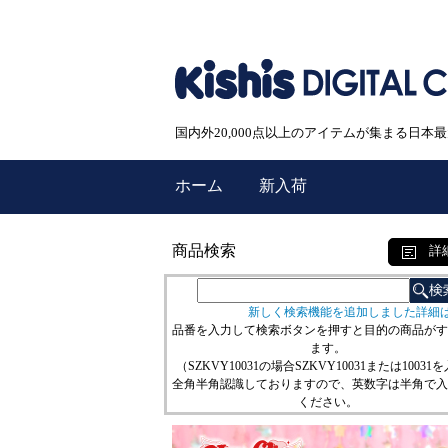
国内外20,000点以上のアイテムが集まる日
ホーム
新入荷
商品検索
詳
新しく検索機能を追加しました詳細
品番を入力して検索ボタンを押すと目的の商品がす
ます。
（SZKVY10031の場合SZKVY10031または10031
全角半角認識しておりますので、英数字は半角で入
ください。