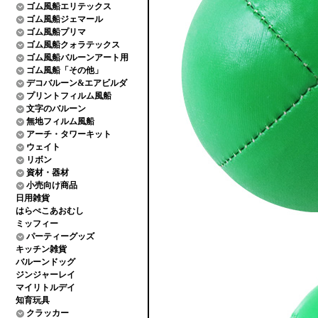
ゴム風船エリテックス
ゴム風船ジェマール
ゴム風船プリマ
ゴム風船クォラテックス
ゴム風船バルーンアート用
ゴム風船「その他」
デコバルーン&エアビルダ
プリントフィルム風船
文字のバルーン
無地フィルム風船
アーチ・タワーキット
ウェイト
リボン
資材・器材
小売向け商品
日用雑貨
はらぺこあおむし
ミッフィー
パーティーグッズ
キッチン雑貨
バルーンドッグ
ジンジャーレイ
マイリトルデイ
知育玩具
クラッカー