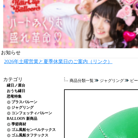
お知らせ
2026年土曜営業と夏季休業日のご案内（リンク）
カテゴリ
商品分類一覧
ジャグリング
ビー
縁日ノ屋台
おうち縁日
恐竜特集
プラスバルーン
ジャグリング
コンフェッティバルーン
BALLOON 新商品
季節商材
ゴム風船センペルテックス
ゴム風船タフテックス