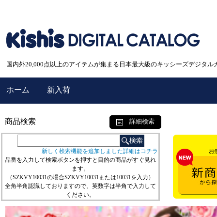
国内外20,000点以上のアイテムが集まる日本最大級のキッシーズデジタル
ホーム
新入荷
商品検索
詳細検索
新しく検索機能を追加しました詳細はコチラ
品番を入力して検索ボタンを押すと目的の商品がすぐ見れ
ます。
（SZKVY10031の場合SZKVY10031または10031を入力）
全角半角認識しておりますので、英数字は半角で入力して
ください。