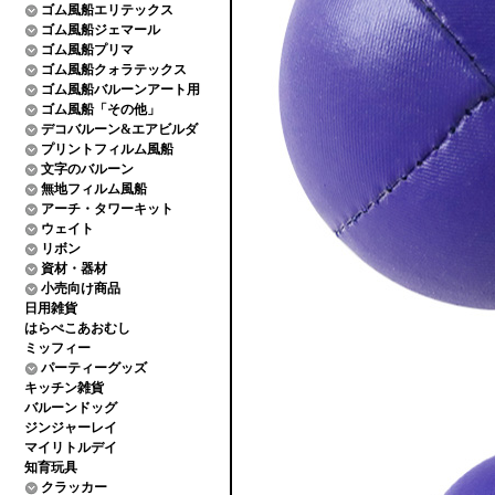
ゴム風船エリテックス
ゴム風船ジェマール
ゴム風船プリマ
ゴム風船クォラテックス
ゴム風船バルーンアート用
ゴム風船「その他」
デコバルーン&エアビルダ
プリントフィルム風船
文字のバルーン
無地フィルム風船
アーチ・タワーキット
ウェイト
リボン
資材・器材
小売向け商品
日用雑貨
はらぺこあおむし
ミッフィー
パーティーグッズ
キッチン雑貨
バルーンドッグ
ジンジャーレイ
マイリトルデイ
知育玩具
クラッカー