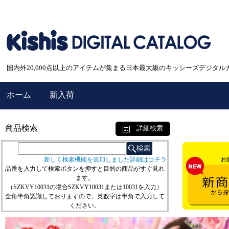
国内外20,000点以上のアイテムが集まる日本最大級のキッシーズデジタル
ホーム
新入荷
商品検索
詳細検索
新しく検索機能を追加しました詳細はコチラ
品番を入力して検索ボタンを押すと目的の商品がすぐ見れ
ます。
（SZKVY10031の場合SZKVY10031または10031を入力）
全角半角認識しておりますので、英数字は半角で入力して
ください。