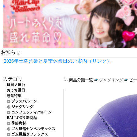
お知らせ
2026年土曜営業と夏季休業日のご案内（リンク）
カテゴリ
商品分類一覧
ジャグリング
ビー
縁日ノ屋台
おうち縁日
恐竜特集
プラスバルーン
ジャグリング
コンフェッティバルーン
BALLOON 新商品
季節商材
ゴム風船センペルテックス
ゴム風船タフテックス