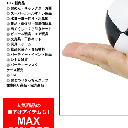
TOY 新商品
おめん・キャラクターお面
スーパーボールすくい用品
水ヨーヨー釣り・水風船
景品・販促品・低単価玩具
当てくじ・くじ引きセット
ビニール玩具・エア玩具
文房具・工作キット
玩具・ゲーム
景品お菓子・食品材料
パーティー・イベント用品
レトロ雑貨
パーティーマスク
ケース販売
SALE
おまつりきっちんクラブ
在庫限り商品・完売商品