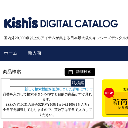
国内外20,000点以上のアイテムが集まる日本最大級のキッシーズデジタル
ホーム
新入荷
商品検索
詳細検索
新しく検索機能を追加しました詳細はコチラ
品番を入力して検索ボタンを押すと目的の商品がすぐ見れ
ます。
（SZKVY10031の場合SZKVY10031または10031を入力）
全角半角認識しておりますので、英数字は半角で入力して
ください。