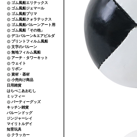
ゴム風船エリテックス
ゴム風船ジェマール
ゴム風船プリマ
ゴム風船クォラテックス
ゴム風船バルーンアート用
ゴム風船「その他」
デコバルーン&エアビルダ
プリントフィルム風船
文字のバルーン
無地フィルム風船
アーチ・タワーキット
ウェイト
リボン
資材・器材
小売向け商品
日用雑貨
はらぺこあおむし
ミッフィー
パーティーグッズ
キッチン雑貨
バルーンドッグ
ジンジャーレイ
マイリトルデイ
知育玩具
クラッカー