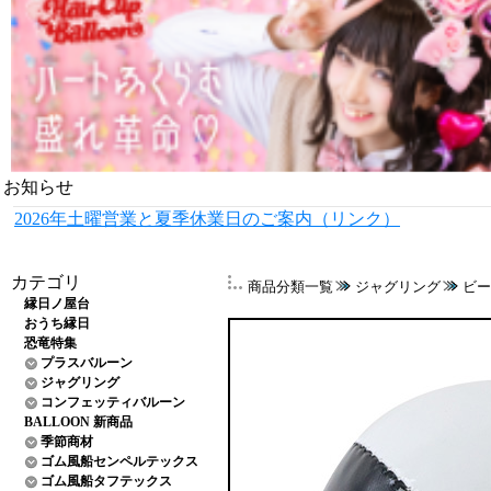
お知らせ
2026年土曜営業と夏季休業日のご案内（リンク）
カテゴリ
商品分類一覧
ジャグリング
ビー
縁日ノ屋台
おうち縁日
恐竜特集
プラスバルーン
ジャグリング
コンフェッティバルーン
BALLOON 新商品
季節商材
ゴム風船センペルテックス
ゴム風船タフテックス