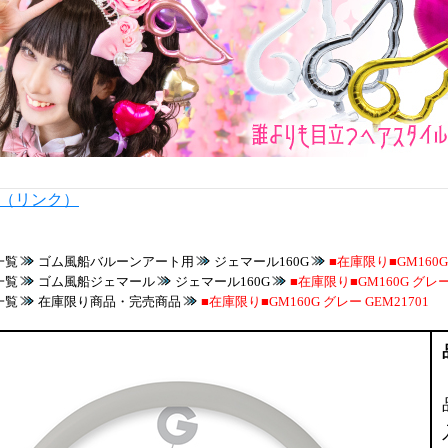
内（リンク）
一覧
ゴム風船バルーンアート用
ジェマール160G
■在庫限り■GM160G 
一覧
ゴム風船ジェマール
ジェマール160G
■在庫限り■GM160G グレー 
一覧
在庫限り商品・完売商品
■在庫限り■GM160G グレー GEM21701