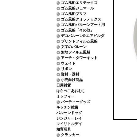
ゴム風船エリテックス
ゴム風船ジェマール
ゴム風船プリマ
ゴム風船クォラテックス
ゴム風船バルーンアート用
ゴム風船「その他」
デコバルーン&エアビルダ
プリントフィルム風船
文字のバルーン
無地フィルム風船
アーチ・タワーキット
ウェイト
リボン
資材・器材
小売向け商品
日用雑貨
はらぺこあおむし
ミッフィー
パーティーグッズ
キッチン雑貨
バルーンドッグ
ジンジャーレイ
マイリトルデイ
知育玩具
クラッカー