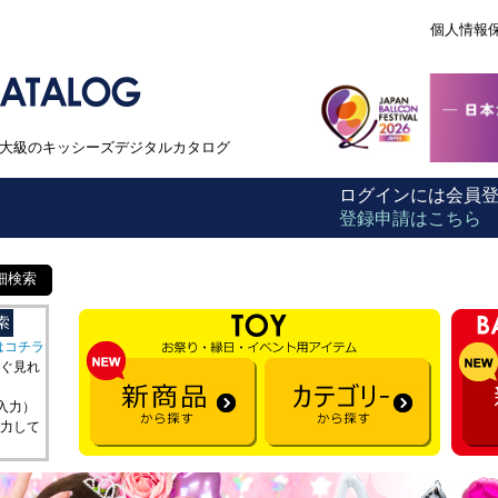
個人情報
本最大級のキッシーズデジタルカタログ
ログインには会員
登録申請はこちら
細検索
はコチラ
ぐ見れ
を入力）
力して