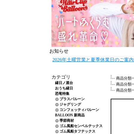
お知らせ
2026年土曜営業と夏季休業日のご案
カテゴリ
商品分類
縁日ノ屋台
商品分類
おうち縁日
商品分類
恐竜特集
プラスバルーン
ジャグリング
コンフェッティバルーン
BALLOON 新商品
季節商材
ゴム風船センペルテックス
ゴム風船タフテックス