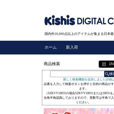
国内外20,000点以上のアイテムが集まる日
ホーム
新入荷
商品検索
詳
新しく検索機能を追加しました詳細
品番を入力して検索ボタンを押すと目的の商品がす
ます。
（SZKVY10031の場合SZKVY10031または10031
全角半角認識しておりますので、英数字は半角で入
ください。