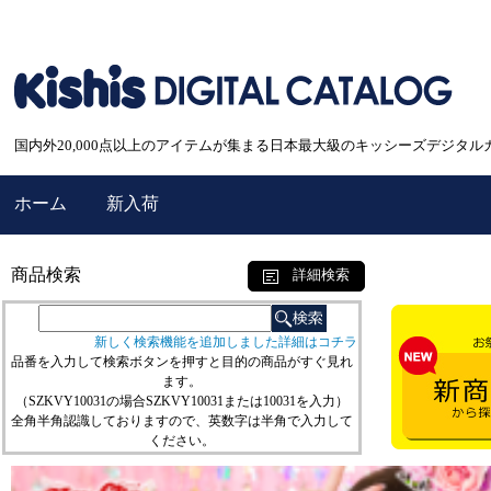
国内外20,000点以上のアイテムが集まる日本最大級のキッシーズデジタル
ホーム
新入荷
商品検索
詳細検索
新しく検索機能を追加しました詳細はコチラ
品番を入力して検索ボタンを押すと目的の商品がすぐ見れ
ます。
（SZKVY10031の場合SZKVY10031または10031を入力）
全角半角認識しておりますので、英数字は半角で入力して
ください。