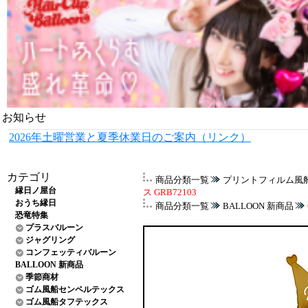
お知らせ
2026年土曜営業と夏季休業日のご案内（リンク）
カテゴリ
商品分類一覧
プリントフィルム風
縁日ノ屋台
ス GRB72103
おうち縁日
商品分類一覧
BALLOON 新商品
恐竜特集
プラスバルーン
ジャグリング
コンフェッティバルーン
BALLOON 新商品
季節商材
ゴム風船センペルテックス
ゴム風船タフテックス