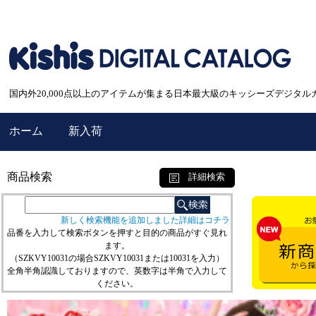
国内外20,000点以上のアイテムが集まる日本最大級のキッシーズデジタル
ホーム
新入荷
商品検索
詳細検索
新しく検索機能を追加しました詳細はコチラ
品番を入力して検索ボタンを押すと目的の商品がすぐ見れ
ます。
（SZKVY10031の場合SZKVY10031または10031を入力）
全角半角認識しておりますので、英数字は半角で入力して
ください。