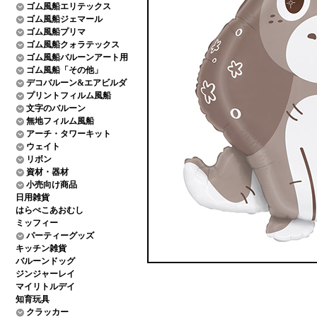
ゴム風船エリテックス
ゴム風船ジェマール
ゴム風船プリマ
ゴム風船クォラテックス
ゴム風船バルーンアート用
ゴム風船「その他」
デコバルーン&エアビルダ
プリントフィルム風船
文字のバルーン
無地フィルム風船
アーチ・タワーキット
ウェイト
リボン
資材・器材
小売向け商品
日用雑貨
はらぺこあおむし
ミッフィー
パーティーグッズ
キッチン雑貨
バルーンドッグ
ジンジャーレイ
マイリトルデイ
知育玩具
クラッカー