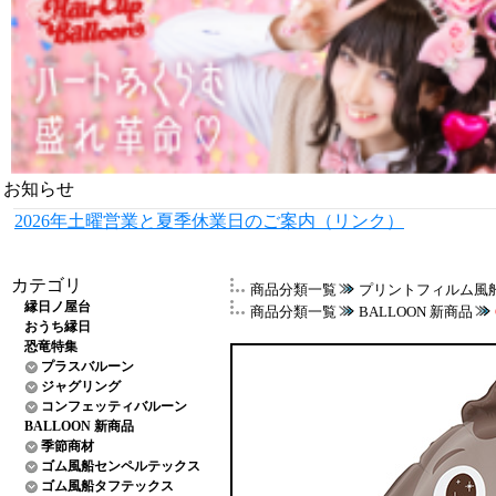
お知らせ
2026年土曜営業と夏季休業日のご案内（リンク）
カテゴリ
商品分類一覧
プリントフィルム風
縁日ノ屋台
商品分類一覧
BALLOON 新商品
おうち縁日
恐竜特集
プラスバルーン
ジャグリング
コンフェッティバルーン
BALLOON 新商品
季節商材
ゴム風船センペルテックス
ゴム風船タフテックス