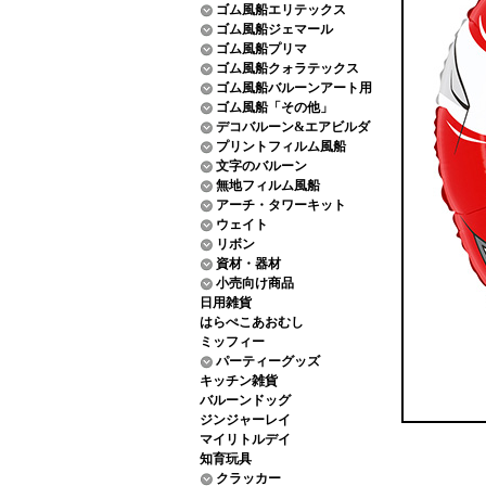
ゴム風船エリテックス
ゴム風船ジェマール
ゴム風船プリマ
ゴム風船クォラテックス
ゴム風船バルーンアート用
ゴム風船「その他」
デコバルーン&エアビルダ
プリントフィルム風船
文字のバルーン
無地フィルム風船
アーチ・タワーキット
ウェイト
リボン
資材・器材
小売向け商品
日用雑貨
はらぺこあおむし
ミッフィー
パーティーグッズ
キッチン雑貨
バルーンドッグ
ジンジャーレイ
マイリトルデイ
知育玩具
クラッカー