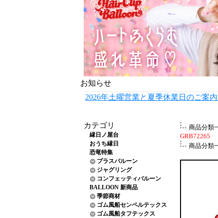
お知らせ
2026年土曜営業と夏季休業日のご案
カテゴリ
商品分類
縁日ノ屋台
GRB72265
おうち縁日
商品分類
恐竜特集
プラスバルーン
ジャグリング
コンフェッティバルーン
BALLOON 新商品
季節商材
ゴム風船センペルテックス
ゴム風船タフテックス