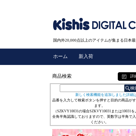
国内外20,000点以上のアイテムが集まる日
ホーム
新入荷
商品検索
詳
新しく検索機能を追加しました詳細
品番を入力して検索ボタンを押すと目的の商品がす
ます。
（SZKVY10031の場合SZKVY10031または10031
全角半角認識しておりますので、英数字は半角で入
ください。