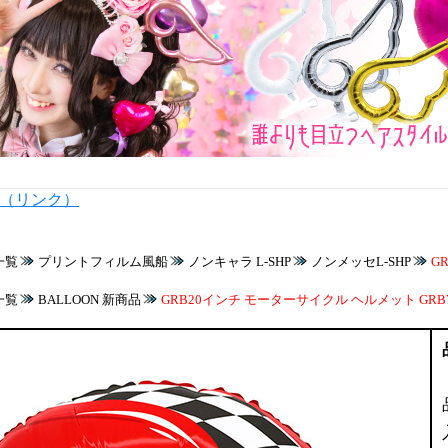
内（リンク）
一覧
プリントフィルム風船
ノンキャラ L-SHP
ノンメッセL-SHP
G
一覧
BALLOON 新商品
GRB20インチ モーターサイクル ヘルメット GRB7