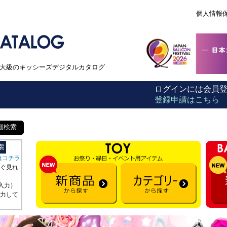
個人情報
本最大級のキッシーズデジタルカタログ
ログインには会員
登録申請はこちら
細検索
はコチラ
ぐ見れ
を入力）
力して