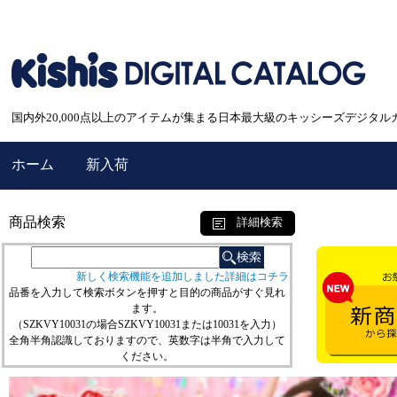
国内外20,000点以上のアイテムが集まる日本最大級のキッシーズデジタル
ホーム
新入荷
商品検索
詳細検索
新しく検索機能を追加しました詳細はコチラ
品番を入力して検索ボタンを押すと目的の商品がすぐ見れ
ます。
（SZKVY10031の場合SZKVY10031または10031を入力）
全角半角認識しておりますので、英数字は半角で入力して
ください。