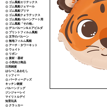
ゴム風船エリテックス
ゴム風船ジェマール
ゴム風船プリマ
ゴム風船クォラテックス
ゴム風船バルーンアート用
ゴム風船「その他」
デコバルーン&エアビルダ
プリントフィルム風船
文字のバルーン
無地フィルム風船
アーチ・タワーキット
ウェイト
リボン
資材・器材
小売向け商品
日用雑貨
はらぺこあおむし
ミッフィー
パーティーグッズ
キッチン雑貨
バルーンドッグ
ジンジャーレイ
マイリトルデイ
知育玩具
クラッカー