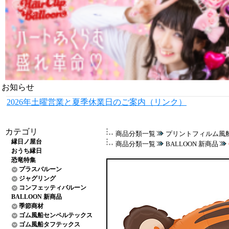
お知らせ
2026年土曜営業と夏季休業日のご案内（リンク）
カテゴリ
商品分類一覧
プリントフィルム風
縁日ノ屋台
商品分類一覧
BALLOON 新商品
おうち縁日
恐竜特集
プラスバルーン
ジャグリング
コンフェッティバルーン
BALLOON 新商品
季節商材
ゴム風船センペルテックス
ゴム風船タフテックス