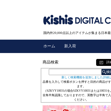
国内外20,000点以上のアイテムが集まる日
ホーム
新入荷
商品検索
詳
新しく検索機能を追加しました詳細
品番を入力して検索ボタンを押すと目的の商品がす
ます。
（SZKVY10031の場合SZKVY10031または10031
全角半角認識しておりますので、英数字は半角で入
ください。