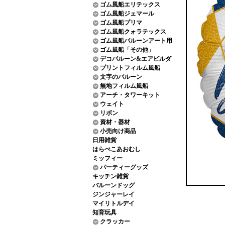
ゴム風船エリテックス
ゴム風船ジェマール
ゴム風船プリマ
ゴム風船クォラテックス
ゴム風船バルーンアート用
ゴム風船「その他」
デコバルーン&エアビルダ
プリントフィルム風船
文字のバルーン
無地フィルム風船
アーチ・タワーキット
ウェイト
リボン
資材・器材
小売向け商品
日用雑貨
はらぺこあおむし
ミッフィー
パーティーグッズ
キッチン雑貨
バルーンドッグ
ジンジャーレイ
マイリトルデイ
知育玩具
クラッカー