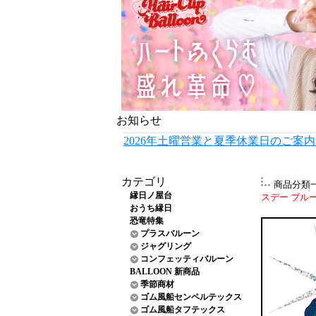
お知らせ
2026年土曜営業と夏季休業日のご案
カテゴリ
商品分類
縁日ノ屋台
スデー ブルー 
おうち縁日
恐竜特集
プラスバルーン
ジャグリング
コンフェッティバルーン
BALLOON 新商品
季節商材
ゴム風船センペルテックス
ゴム風船タフテックス