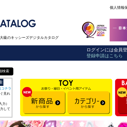
個人情報
本最大級のキッシーズデジタルカタログ
ログインには会員
登録申請はこちら
細検索
はコチラ
ぐ見れ
を入力）
力して