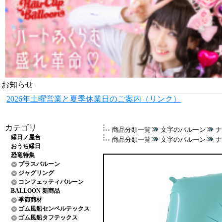
お知らせ
2026年土曜営業と夏季休業日のご案内（リンク）
カテゴリ
商品分類一覧
文字のバルーン
ナ
縁日ノ屋台
商品分類一覧
文字のバルーン
ナ
おうち縁日
恐竜特集
プラスバルーン
ジャグリング
コンフェッティバルーン
BALLOON 新商品
季節商材
ゴム風船センペルテックス
ゴム風船タフテックス