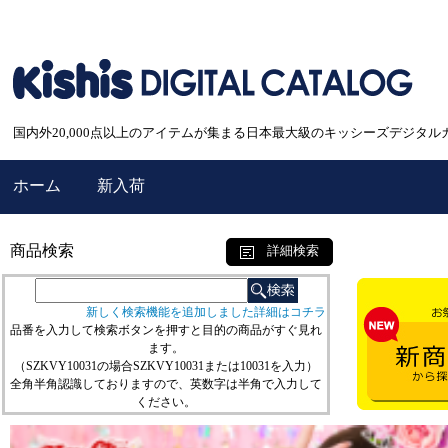
国内外20,000点以上のアイテムが集まる日本最大級のキッシーズデジタル
ホーム
新入荷
商品検索
詳細検索
新しく検索機能を追加しました詳細はコチラ
品番を入力して検索ボタンを押すと目的の商品がすぐ見れ
ます。
（SZKVY10031の場合SZKVY10031または10031を入力）
全角半角認識しておりますので、英数字は半角で入力して
ください。