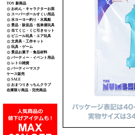
TOY 新商品
おめん・キャラクターお面
スーパーボールすくい用品
水ヨーヨー釣り・水風船
景品・販促品・低単価玩具
当てくじ・くじ引きセット
ビニール玩具・エア玩具
文房具・工作キット
玩具・ゲーム
景品お菓子・食品材料
パーティー・イベント用品
レトロ雑貨
パーティーマスク
ケース販売
SALE
おまつりきっちんクラブ
在庫限り商品・完売商品