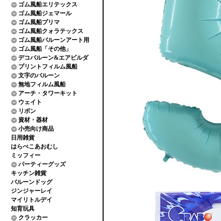
ゴム風船エリテックス
ゴム風船ジェマール
ゴム風船プリマ
ゴム風船クォラテックス
ゴム風船バルーンアート用
ゴム風船「その他」
デコバルーン&エアビルダ
プリントフィルム風船
文字のバルーン
無地フィルム風船
アーチ・タワーキット
ウェイト
リボン
資材・器材
小売向け商品
日用雑貨
はらぺこあおむし
ミッフィー
パーティーグッズ
キッチン雑貨
バルーンドッグ
ジンジャーレイ
マイリトルデイ
知育玩具
クラッカー