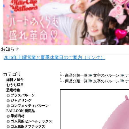
お知らせ
2026年土曜営業と夏季休業日のご案内（リンク）
カテゴリ
商品分類一覧
文字のバルーン
ナ
縁日ノ屋台
商品分類一覧
文字のバルーン
ナ
おうち縁日
恐竜特集
プラスバルーン
ジャグリング
コンフェッティバルーン
BALLOON 新商品
季節商材
ゴム風船センペルテックス
ゴム風船タフテックス