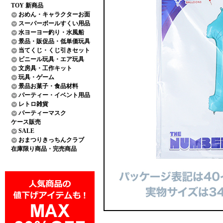
TOY 新商品
おめん・キャラクターお面
スーパーボールすくい用品
水ヨーヨー釣り・水風船
景品・販促品・低単価玩具
当てくじ・くじ引きセット
ビニール玩具・エア玩具
文房具・工作キット
玩具・ゲーム
景品お菓子・食品材料
パーティー・イベント用品
レトロ雑貨
パーティーマスク
ケース販売
SALE
おまつりきっちんクラブ
在庫限り商品・完売商品