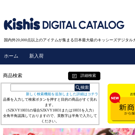
国内外20,000点以上のアイテムが集まる日本最大級のキッシーズデジタル
ホーム
新入荷
商品検索
詳細検索
新しく検索機能を追加しました詳細はコチラ
品番を入力して検索ボタンを押すと目的の商品がすぐ見れ
ます。
（SZKVY10031の場合SZKVY10031または10031を入力）
全角半角認識しておりますので、英数字は半角で入力して
ください。