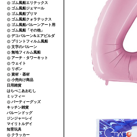
ゴム風船エリテックス
ゴム風船ジェマール
ゴム風船プリマ
ゴム風船クォラテックス
ゴム風船バルーンアート用
ゴム風船「その他」
デコバルーン&エアビルダ
プリントフィルム風船
文字のバルーン
無地フィルム風船
アーチ・タワーキット
ウェイト
リボン
資材・器材
小売向け商品
日用雑貨
はらぺこあおむし
ミッフィー
パーティーグッズ
キッチン雑貨
バルーンドッグ
ジンジャーレイ
マイリトルデイ
知育玩具
クラッカー