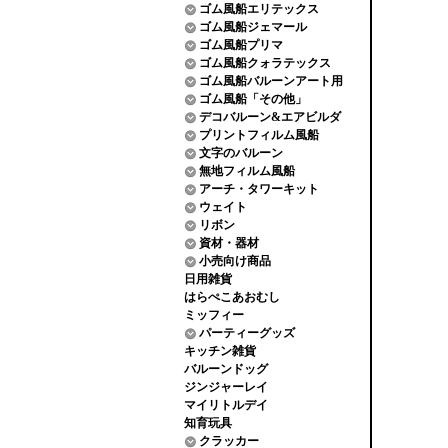
ゴム風船エリテックス
ゴム風船ジェマール
ゴム風船プリマ
ゴム風船クォラテックス
ゴム風船バルーンアート用
ゴム風船「その他」
デコバルーン&エアビルダ
プリントフィルム風船
文字のバルーン
無地フィルム風船
アーチ・タワーキット
ウェイト
リボン
資材・器材
小売向け商品
日用雑貨
はらぺこあおむし
ミッフィー
パーティーグッズ
キッチン雑貨
バルーンドッグ
ジンジャーレイ
マイリトルデイ
知育玩具
クラッカー