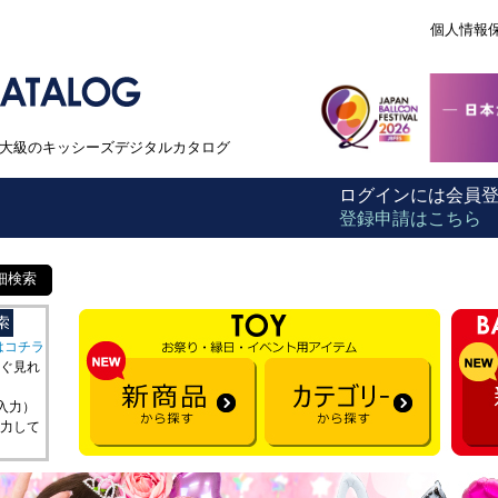
個人情報
本最大級のキッシーズデジタルカタログ
ログインには会員
登録申請はこちら
細検索
はコチラ
ぐ見れ
を入力）
力して