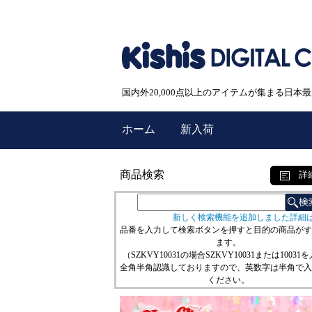
国内外20,000点以上のアイテムが集まる日
ホーム
新入荷
商品検索
詳
新しく検索機能を追加しました詳細
品番を入力して検索ボタンを押すと目的の商品がす
ます。
（SZKVY10031の場合SZKVY10031または10031
全角半角認識しておりますので、英数字は半角で入
ください。