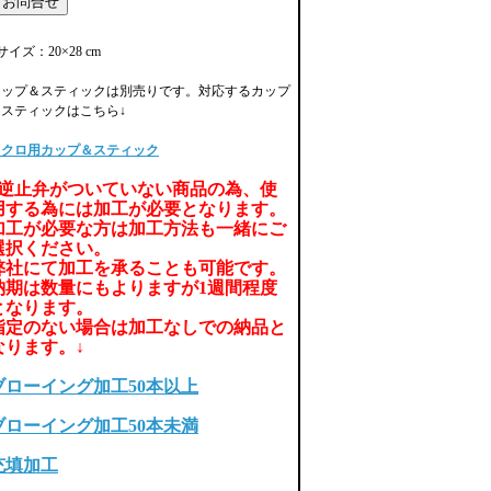
サイズ：20×28 cm
カップ＆スティックは別売りです。対応するカップ
＆スティックはこちら↓
ミクロ用カップ＆スティック
↓逆止弁がついていない商品の為、使
用する為には加工が必要となります。
加工が必要な方は加工方法も一緒にご
選択ください。
弊社にて加工を承ることも可能です。
納期は数量にもよりますが1週間程度
となります。
指定のない場合は加工なしでの納品と
なります。↓
ブローイング加工50本以上
ブローイング加工50本未満
充填加工