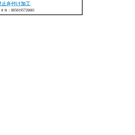
逆止弁付け加工
ＡＮ：8050195720681