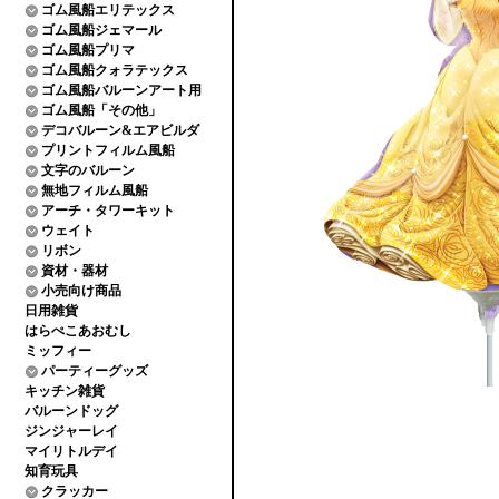
ゴム風船エリテックス
ゴム風船ジェマール
ゴム風船プリマ
ゴム風船クォラテックス
ゴム風船バルーンアート用
ゴム風船「その他」
デコバルーン&エアビルダ
プリントフィルム風船
文字のバルーン
無地フィルム風船
アーチ・タワーキット
ウェイト
リボン
資材・器材
小売向け商品
日用雑貨
はらぺこあおむし
ミッフィー
パーティーグッズ
キッチン雑貨
バルーンドッグ
ジンジャーレイ
マイリトルデイ
知育玩具
クラッカー