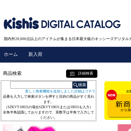
国内外20,000点以上のアイテムが集まる日本最大級のキッシーズデジタル
ホーム
新入荷
商品検索
詳細検索
新しく検索機能を追加しました詳細はコチラ
品番を入力して検索ボタンを押すと目的の商品がすぐ見れ
ます。
（SZKVY10031の場合SZKVY10031または10031を入力）
全角半角認識しておりますので、英数字は半角で入力して
ください。