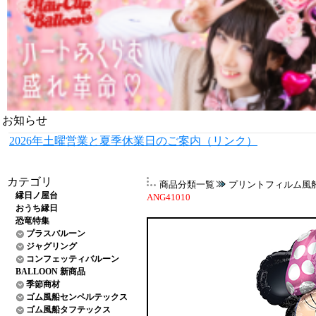
お知らせ
2026年土曜営業と夏季休業日のご案内（リンク）
カテゴリ
商品分類一覧
プリントフィルム風
縁日ノ屋台
ANG41010
おうち縁日
恐竜特集
プラスバルーン
ジャグリング
コンフェッティバルーン
BALLOON 新商品
季節商材
ゴム風船センペルテックス
ゴム風船タフテックス