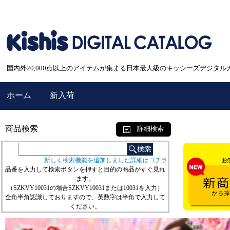
国内外20,000点以上のアイテムが集まる日本最大級のキッシーズデジタル
ホーム
新入荷
商品検索
詳細検索
新しく検索機能を追加しました詳細はコチラ
品番を入力して検索ボタンを押すと目的の商品がすぐ見れ
ます。
（SZKVY10031の場合SZKVY10031または10031を入力）
全角半角認識しておりますので、英数字は半角で入力して
ください。